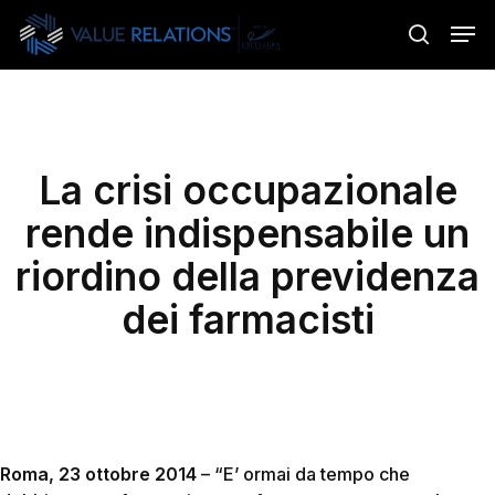
Skip
Menu
Men
to
search
main
content
La crisi occupazionale
rende indispensabile un
riordino della previdenza
dei farmacisti
Roma, 23 ottobre 2014
– “E’ ormai da tempo che