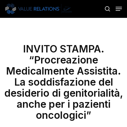
Skip
Menu
Men
to
search
main
content
INVITO STAMPA.
“Procreazione
Medicalmente Assistita.
La soddisfazione del
desiderio di genitorialità,
anche per i pazienti
oncologici”