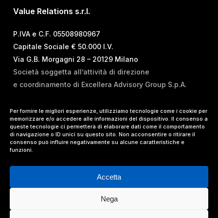
Value Relations s.r.l.
P.IVA e C.F. 05508980967
Capitale Sociale € 50.000 I.V.
Via G.B. Morgagni 28 – 20129 Milano
Società soggetta all’attività di direzione
e coordinamento di Excellera Advisory Group S.p.A.
T.
+39 02 84 99 02 01
Per fornire le migliori esperienze, utilizziamo tecnologie come i cookie per
memorizzare e/o accedere alle informazioni del dispositivo. Il consenso a
E.
info@vrelations.it
queste tecnologie ci permetterà di elaborare dati come il comportamento
di navigazione o ID unici su questo sito. Non acconsentire o ritirare il
consenso può influire negativamente su alcune caratteristiche e
Termini d’uso
|
Privacy Policy
|
Cookie Policy
|
funzioni.
Lavora con noi
Accetta
Nega
© 2024 Value Relations Srl, All Rights Reserved.