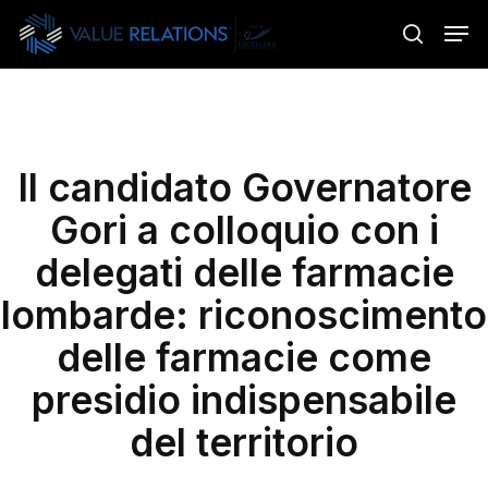
Skip
Menu
Men
to
search
main
content
Il candidato Governatore
Gori a colloquio con i
delegati delle farmacie
lombarde: riconoscimento
delle farmacie come
presidio indispensabile
del territorio