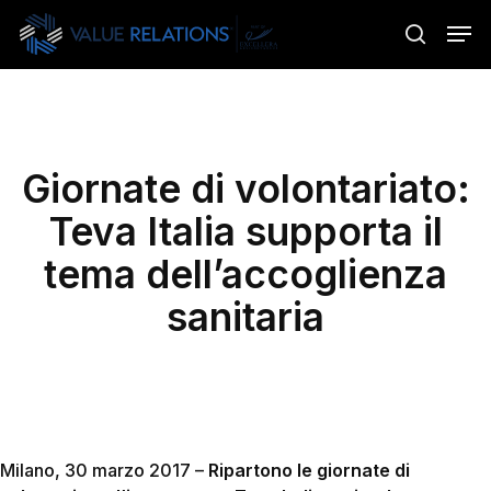
Skip
Menu
Men
to
search
main
content
Giornate di volontariato:
Teva Italia supporta il
tema dell’accoglienza
sanitaria
Milano, 30 marzo 2017 –
Ripartono le giornate di