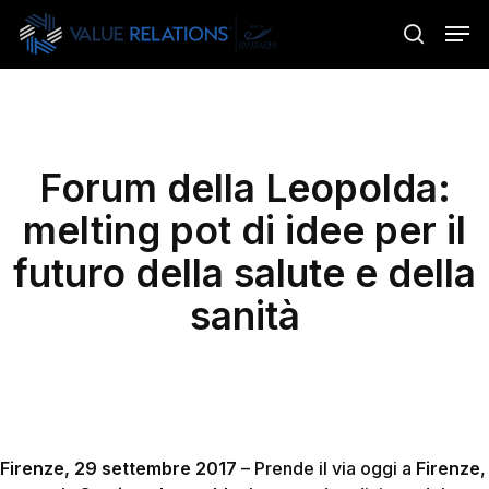
Skip
Menu
Men
to
search
main
content
Forum della Leopolda:
melting pot di idee per il
futuro della salute e della
sanità
Firenze, 29 settembre 2017
– Prende il via oggi a
Firenze
,