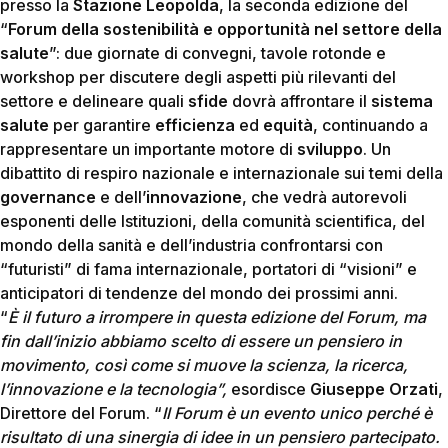
presso la
Stazione Leopolda
, la seconda edizione del
“
Forum della sostenibilità e opportunità nel settore della
salute
”: due giornate di convegni, tavole rotonde e
workshop per discutere degli aspetti più rilevanti del
settore e delineare quali
sfide
dovrà affrontare il
sistema
salute
per garantire
efficienza
ed
equità
, continuando a
rappresentare un importante motore di
sviluppo
. Un
dibattito di respiro nazionale e internazionale sui temi della
governance
e dell’
innovazione
, che vedrà autorevoli
esponenti delle Istituzioni, della comunità scientifica, del
mondo della sanità e dell’industria confrontarsi con
“futuristi” di fama internazionale, portatori di “visioni” e
anticipatori di tendenze del mondo dei prossimi anni.
“
È il futuro a irrompere in questa edizione del Forum, ma
fin dall’inizio abbiamo scelto di essere un pensiero in
movimento, così come si muove la scienza, la ricerca,
l’innovazione e la tecnologia”,
esordisce
Giuseppe Orzati
,
Direttore del Forum. “
Il Forum è un evento unico perché è
risultato di una sinergia di idee in un pensiero partecipato.