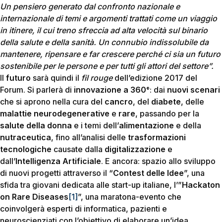
Un pensiero generato dal confronto nazionale e
internazionale di temi e argomenti trattati come un viaggio
in itinere, il cui treno sfreccia ad alta velocità sul binario
della salute e della sanità. Un connubio indissolubile da
mantenere, ripensare e far crescere perché ci sia un futuro
sostenibile per le persone e per tutti gli attori del settore”.
Il
futuro
sarà quindi il
fil rouge
dell’edizione 2017 del
Forum. Si parlerà di
innovazione a 360°
: dai
nuovi scenari
che si aprono nella cura del
cancro
, del
diabete
, delle
malattie neurodegenerative
e
rare
, passando per la
salute della donna
e i temi dell’
alimentazione
e della
nutraceutica
, fino all’analisi delle
trasformazioni
tecnologiche
causate dalla
digitalizzazione
e
dall’
Intelligenza Artificiale
. E ancora: spazio allo sviluppo
di nuovi progetti attraverso il “
Contest delle Idee
”, una
sfida tra giovani dedicata alle start-up italiane, l’”
Hackaton
on Rare Diseases
[1]
”, una maratona-evento che
coinvolgerà esperti di informatica, pazienti e
neuroscienziati con l’obiettivo di elaborare un’idea