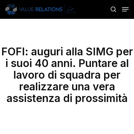
Skip
Menu
Men
to
search
main
content
FOFI: auguri alla SIMG per
i suoi 40 anni. Puntare al
lavoro di squadra per
realizzare una vera
assistenza di prossimità