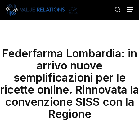
Skip
Menu
Men
to
search
main
content
Federfarma Lombardia: in
arrivo nuove
semplificazioni per le
ricette online. Rinnovata la
convenzione SISS con la
Regione