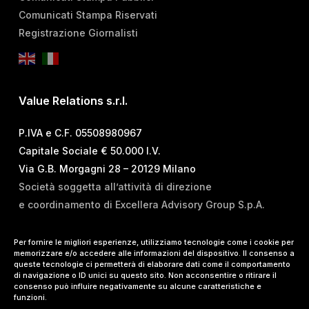
Comunicati Stampa Riservati
Registrazione Giornalisti
Value Relations s.r.l.
P.IVA e C.F. 05508980967
Capitale Sociale € 50.000 I.V.
Via G.B. Morgagni 28 – 20129 Milano
Società soggetta all’attività di direzione
e coordinamento di Excellera Advisory Group S.p.A.
T.
+39 02 84 99 02 01
Per fornire le migliori esperienze, utilizziamo tecnologie come i cookie per
memorizzare e/o accedere alle informazioni del dispositivo. Il consenso a
E.
info@vrelations.it
queste tecnologie ci permetterà di elaborare dati come il comportamento
di navigazione o ID unici su questo sito. Non acconsentire o ritirare il
consenso può influire negativamente su alcune caratteristiche e
Termini d’uso
|
Privacy Policy
|
Cookie Policy
|
funzioni.
Lavora con noi