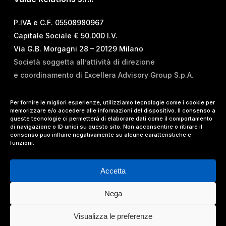
P.IVA e C.F. 05508980967
Capitale Sociale € 50.000 I.V.
Via G.B. Morgagni 28 – 20129 Milano
Società soggetta all’attività di direzione
e coordinamento di Excellera Advisory Group S.p.A.
T.
+39 02 84 99 02 01
Per fornire le migliori esperienze, utilizziamo tecnologie come i cookie per
memorizzare e/o accedere alle informazioni del dispositivo. Il consenso a
E.
info@vrelations.it
queste tecnologie ci permetterà di elaborare dati come il comportamento
di navigazione o ID unici su questo sito. Non acconsentire o ritirare il
consenso può influire negativamente su alcune caratteristiche e
Termini d’uso
|
Privacy Policy
|
Cookie Policy
|
funzioni.
Lavora con noi
Accetta
Nega
© 2024 Value Relations Srl, All Rights Reserved.
Visualizza le preferenze