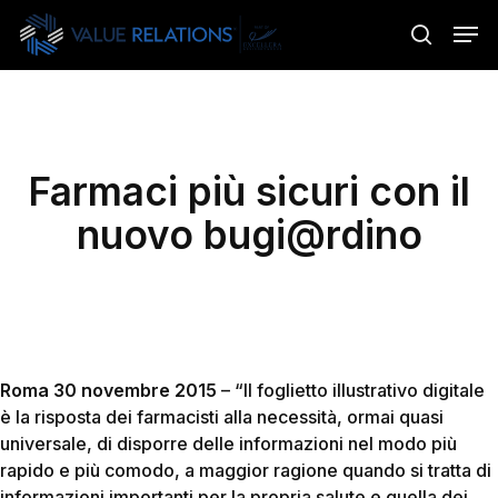
Skip
Menu
Men
to
search
main
content
Farmaci più sicuri con il
nuovo bugi@rdino
Roma 30 novembre 2015
– “Il foglietto illustrativo digitale
è la risposta dei farmacisti alla necessità, ormai quasi
universale, di disporre delle informazioni nel modo più
rapido e più comodo, a maggior ragione quando si tratta di
informazioni importanti per la propria salute e quella dei