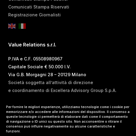
Comunicati Stampa Riservati
Registrazione Giornalisti
Value Relations s.r.l.
P.IVA e C.F. 05508980967
Capitale Sociale € 50.000 I.V.
Via G.B. Morgagni 28 – 20129 Milano
Società soggetta all’attività di direzione
e coordinamento di Excellera Advisory Group S.p.A.
T.
+39 02 84 99 02 01
Per fornire le migliori esperienze, utilizziamo tecnologie come i cookie per
memorizzare e/o accedere alle informazioni del dispositivo. Il consenso a
E.
info@vrelations.it
queste tecnologie ci permetterà di elaborare dati come il comportamento
di navigazione o ID unici su questo sito. Non acconsentire o ritirare il
consenso può influire negativamente su alcune caratteristiche e
Termini d’uso
|
Privacy Policy
|
Cookie Policy
|
funzioni.
Lavora con noi