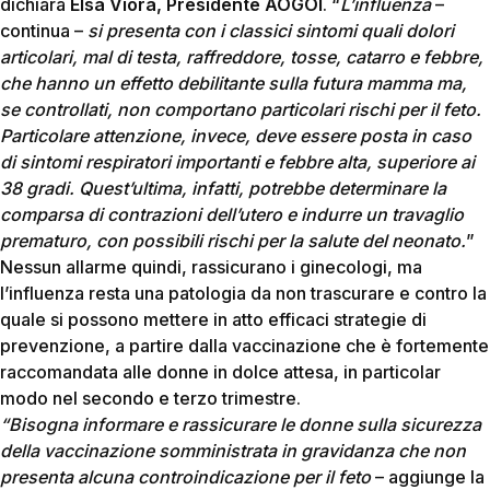
dichiara
Elsa Viora, Presidente AOGOI
. “
L’influenza
–
continua –
si presenta con i classici sintomi quali dolori
articolari, mal di testa, raffreddore, tosse, catarro e febbre,
che hanno un effetto debilitante sulla futura mamma ma,
se controllati, non comportano particolari rischi per il feto.
Particolare attenzione, invece, deve essere posta in caso
di sintomi respiratori importanti e febbre alta, superiore ai
38 gradi. Quest’ultima, infatti, potrebbe determinare la
comparsa di contrazioni dell’utero e indurre un travaglio
prematuro, con possibili rischi per la salute del neonato.
”
Nessun allarme quindi, rassicurano i ginecologi, ma
l’influenza resta una patologia da non trascurare e contro la
quale si possono mettere in atto efficaci strategie di
prevenzione, a partire dalla vaccinazione che è fortemente
raccomandata alle donne in dolce attesa, in particolar
modo nel secondo e terzo trimestre.
“Bisogna informare e rassicurare le donne sulla sicurezza
della vaccinazione somministrata in gravidanza che non
presenta alcuna controindicazione per il feto
– aggiunge la