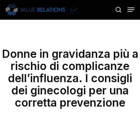
Skip
Menu
Men
to
search
main
content
Donne in gravidanza più a
rischio di complicanze
dell’influenza. I consigli
dei ginecologi per una
corretta prevenzione