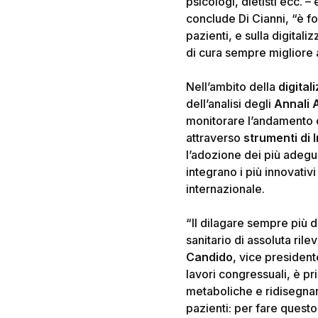
psicologi, dietisti ecc. 
conclude Di Cianni
, “è f
pazienti, e sulla digitali
di cura sempre migliore a
Nell’ambito della
digital
dell’analisi degli
Annali
monitorare l’andamento del
attraverso
strumenti di I
l’adozione dei più adegua
integrano i più innovativi
internazionale.
“
Il dilagare sempre più 
sanitario di assoluta ril
Candido
, vice presiden
lavori congressuali, è pr
metaboliche e ridisegnare
pazienti: per fare questo