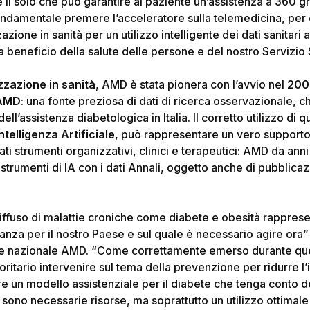
– è il solo che può garantire al paziente un’assistenza a 360 g
ondamentale premere l’acceleratore sulla telemedicina, per e
zzazione in sanità per un utilizzo intelligente dei dati sanitari
 beneficio della salute delle persone e del nostro Servizio 
izzazione in sanità
, AMD è stata pionera con l’avvio nel
200
 AMD
: una fonte preziosa di dati di ricerca osservazionale, 
l’assistenza diabetologica in Italia. Il corretto utilizzo di qu
ntelligenza Artificiale
, può rappresentare un vero supporto 
ti strumenti organizzativi, clinici e terapeutici: AMD da an
 strumenti di IA con i dati Annali, oggetto anche di pubblicazi
diffuso di malattie croniche come diabete e obesità rappre
evanza per il nostro Paese e sul quale è necessario agire ora
te nazionale AMD.
“Come correttamente emerso durante ques
ioritario intervenire sul tema della prevenzione per ridurre l
 un modello assistenziale per il diabete che tenga conto dei
 sono necessarie risorse, ma soprattutto un utilizzo ottimale