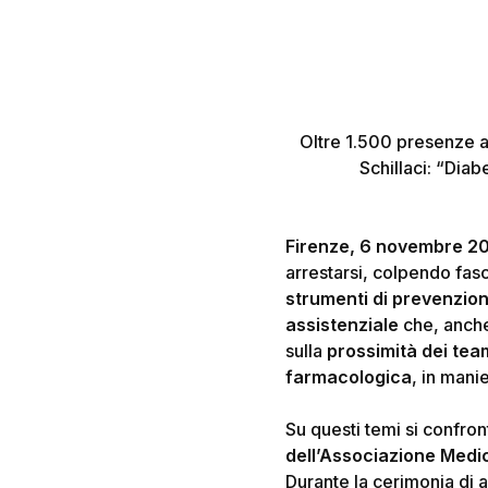
Oltre 1.500 presenze a
Schillaci: “Diab
Hit enter to search or ESC to close
Firenze, 6 novembre 2
arrestarsi, colpendo fas
strumenti di prevenzio
assistenziale
che, anche 
sulla
prossimità dei team
farmacologica
, in manie
Su questi temi si confron
dell’Associazione Medi
Durante la cerimonia di 