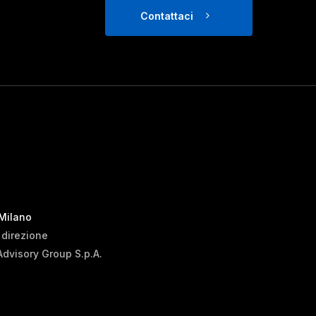
Contattaci
 Milano
i direzione
Advisory Group S.p.A.