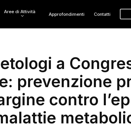
Aree di Attività
Approfondimenti
Contatti
etologi a Congre
e: prevenzione p
argine contro l’e
malattie metabol