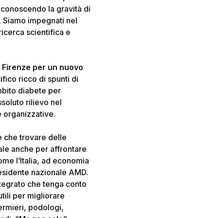
 riconoscendo la gravità di
e. Siamo impegnati nel
icerca scientifica e
da Firenze per un nuovo
ico ricco di spunti di
 ambito diabete per
soluto rilievo nel
 organizzative.
e che trovare delle
nale anche per affrontare
come l’Italia, ad economia
residente nazionale AMD.
tegrato che tenga conto
utili per migliorare
ermieri, podologi,