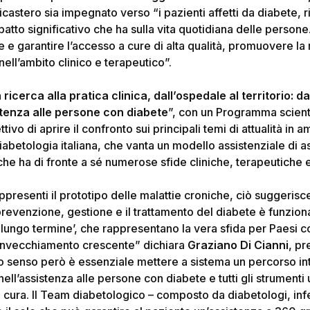
Dicastero sia impegnato verso “
i pazienti affetti da diabete,
atto significativo che ha sulla vita quotidiana delle person
 e garantire l’accesso a cure di alta qualità, promuovere la r
ell’ambito clinico e terapeutico
”.
 ricerca alla pratica clinica, dall’ospedale al territorio: 
stenza alle persone con diabete
”, con un Programma scientif
ettivo di aprire il confronto sui principali temi di attualità in
diabetologia italiana, che vanta un modello assistenziale di as
 ha di fronte a sé numerose sfide cliniche, terapeutiche e
appresenti il prototipo delle malattie croniche, ciò suggerisc
 prevenzione, gestione e il trattamento del diabete è funzio
‘a lungo termine’, che rappresentano la vera sfida per Paesi 
e invecchiamento crescente
” dichiara
Graziano Di Cianni
, p
o senso però è essenziale mettere a sistema un percorso in
ti nell’assistenza alle persone con diabete e tutti gli strumenti 
in cura. Il Team diabetologico – composto da diabetologi, inf