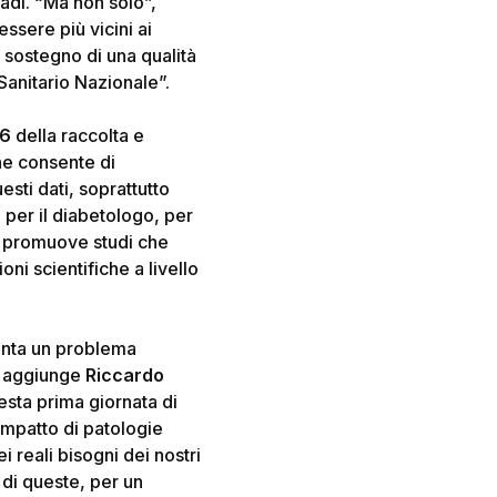
radi. “Ma non solo”,
ssere più vicini ai
 a sostegno di una qualità
Sanitario Nazionale”.
6
della raccolta e
che consente di
esti dati, soprattutto
per il diabetologo, per
ni promuove studi che
oni scientifiche a livello
senta un problema
”
aggiunge
Riccardo
ta prima giornata di
’impatto di patologie
 reali bisogni dei nostri
 di queste, per un