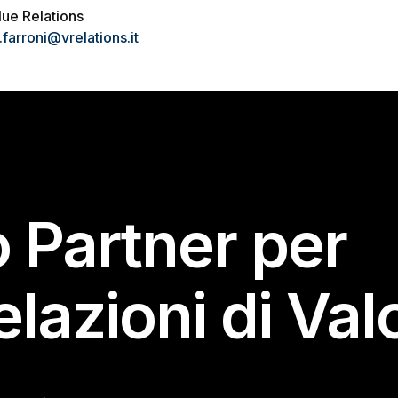
lue Relations
.farroni@vrelations.it
o Partner per
elazioni di Val