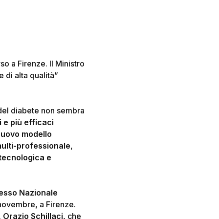
 a Firenze. Il Ministro
 di alta qualità”
 del diabete non sembra
 e più efficaci
uovo modello
ulti-professionale
,
tecnologica e
esso Nazionale
8 novembre, a Firenze.
 Orazio Schillaci,
che