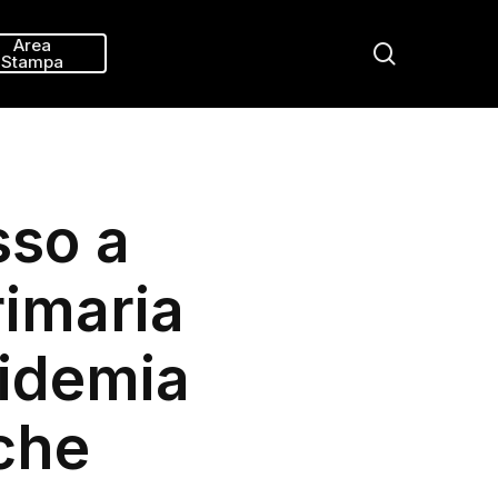
Menu
Area
search
Stampa
sso a
rimaria
pidemia
iche