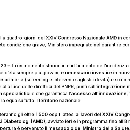
lla quattro-giorni del XXIV Congresso Nazionale AMD in corso
ete condizione grave, Ministero impegnato nel garantire cure
023
– In un momento storico in cui l’aumento dell’incidenza
ce d’età sempre più giovani,
è necessario investire in nuovi
ne primaria
(screening e interventi sugli stili di vita) e su un
n
alla luce delle direttrici del PNRR, punti sull’
integrazione m
 specialistici
e che garantisca l’
accesso all’innovazione, 
ra equa su tutto il territorio nazionale.
teranno gli oltre
1.500 ospiti
attesi ai lavori del
XXIV Congr
ci Diabetologi (AMD)
, avviato ieri e in programma fino all’
apertura è pervenuto
il messaggio del Ministro della Salute,