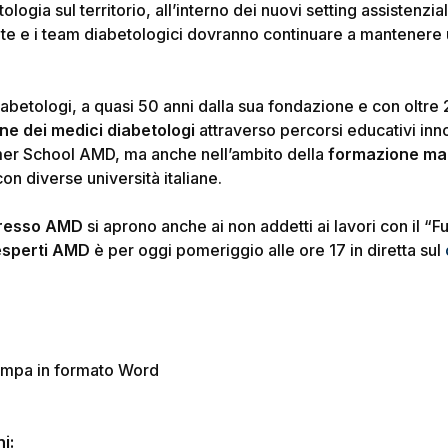
logia sul territorio, all’interno dei nuovi setting assistenzi
bete e i team diabetologici dovranno continuare a mantenere 
abetologi, a quasi 50 anni dalla sua fondazione e con oltre 
one dei medici diabetologi
attraverso percorsi educativi inno
mmer School AMD, ma anche nell’ambito della
formazione ma
on diverse università italiane.
resso AMD
si aprono anche ai non addetti ai lavori con il “
F
esperti AMD
è per oggi pomeriggio alle ore 17 in diretta sul
ampa in formato Word
i: