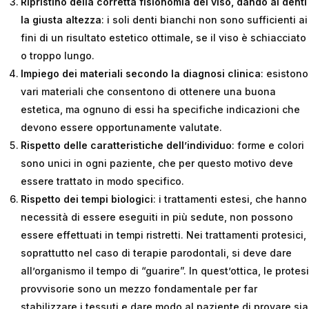
Ripristino della corretta fisionomia del viso, dando ai denti
la giusta altezza
: i soli denti bianchi non sono sufficienti ai
fini di un risultato estetico ottimale, se il viso è schiacciato
o troppo lungo.
Impiego dei materiali secondo la diagnosi
clinica
: esistono
vari materiali che consentono di ottenere una buona
estetica, ma ognuno di essi ha specifiche indicazioni che
devono essere opportunamente valutate.
Rispetto delle caratteristiche dell’individuo
: forme e colori
sono unici in ogni paziente, che per questo motivo deve
essere trattato in modo specifico.
Rispetto dei tempi biologici
: i trattamenti estesi, che hanno
necessità di essere eseguiti in più sedute, non possono
essere effettuati in tempi ristretti. Nei trattamenti protesici,
soprattutto nel caso di terapie parodontali, si deve dare
all’organismo il tempo di “guarire”. In quest’ottica, le protesi
provvisorie sono un mezzo fondamentale per far
stabilizzare i tessuti e dare modo al paziente di provare sia