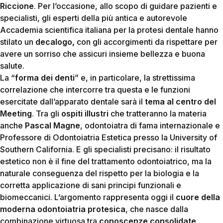
Riccione
. Per l’occasione, allo scopo di guidare pazienti e
specialisti, gli esperti della più antica e autorevole
Accademia scientifica italiana per la protesi dentale hanno
stilato un
decalogo,
con gli accorgimenti da rispettare per
avere un sorriso che assicuri insieme bellezza e buona
salute.
La “
forma dei denti
” e, in particolare, la strettissima
correlazione che intercorre tra questa e le funzioni
esercitate dall’apparato dentale sarà il
tema al centro del
Meeting
. Tra gli
ospiti illustri
che tratteranno la materia
anche
Pascal Magne
, odontoiatra di fama internazionale e
Professore di Odontoiatria Estetica presso la University of
Southern California. E gli specialisti precisano: il risultato
estetico non è il fine del trattamento odontoiatrico, ma la
naturale conseguenza del rispetto per la biologia e la
corretta applicazione di sani principi funzionali e
biomeccanici. L’argomento rappresenta oggi il
cuore della
moderna odontoiatria protesica
, che nasce dalla
combinazione virtuosa tra
conoscenze consolidate
,