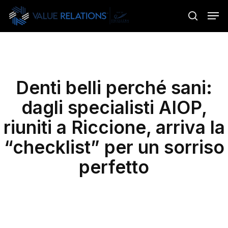
Skip
Menu
Men
to
search
main
content
Denti belli perché sani:
dagli specialisti AIOP,
riuniti a Riccione, arriva la
“checklist” per un sorriso
perfetto