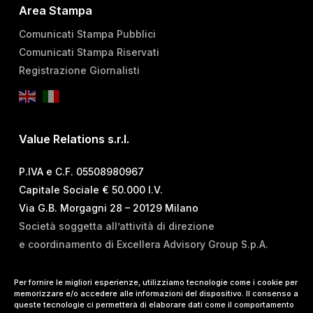
Area Stampa
Comunicati Stampa Pubblici
Comunicati Stampa Riservati
Registrazione Giornalisti
Value Relations s.r.l.
P.IVA e C.F. 05508980967
Capitale Sociale € 50.000 I.V.
Via G.B. Morgagni 28 – 20129 Milano
Società soggetta all’attività di direzione
e coordinamento di Excellera Advisory Group S.p.A.
T.
+39 02 84 99 02 01
Per fornire le migliori esperienze, utilizziamo tecnologie come i cookie per
memorizzare e/o accedere alle informazioni del dispositivo. Il consenso a
E.
info@vrelations.it
queste tecnologie ci permetterà di elaborare dati come il comportamento