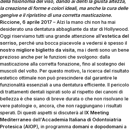
della fisionomia del viso, dando ai denti la giusta altezza,
la creazione di forme e colori ideali, ma anche la cura delle
gengive e il ripristino di una corretta masticazione.
Riccione, 6 aprile 2017
– Alzi la mano chi non ha mai
desiderato una dentatura abbagliante da star di Hollywood.
Oggi riserviamo tutti una grande attenzione all’
estetica del
sorriso
, perché una bocca piacevole a vedersi è spesso il
nostro migliore biglietto da visita
, ma i denti sono un bene
prezioso anche per le funzioni che svolgono: dalla
masticazione alla corretta fonazione, fino al sostegno dei
muscoli del volto. Per questo motivo, la ricerca del risultato
estetico ottimale non può prescindere dal garantire le
funzionalità essenziali a una dentatura efficiente. Il pericolo
di trattamenti dentali ispirati solo al rispetto dei canoni di
bellezza è che siano di breve durata o che non risolvano le
vere patologie o, ancora, che non raggiungano i risultati
sperati. Di questi aspetti si discuterà al
IX Meeting
Mediterraneo
dell’
Accademia Italiana di Odontoiatria
Protesica
(
AIOP
), in programma
domani
e
dopodomani
a