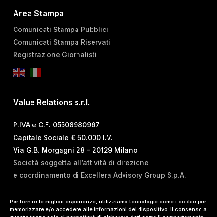
Area Stampa
Comunicati Stampa Pubblici
Comunicati Stampa Riservati
Registrazione Giornalisti
Value Relations s.r.l.
P.IVA e C.F. 05508980967
Capitale Sociale € 50.000 I.V.
Via G.B. Morgagni 28 – 20129 Milano
Società soggetta all’attività di direzione
e coordinamento di Excellera Advisory Group S.p.A.
T.
+39 02 84 99 02 01
Per fornire le migliori esperienze, utilizziamo tecnologie come i cookie per
memorizzare e/o accedere alle informazioni del dispositivo. Il consenso a
E.
info@vrelations.it