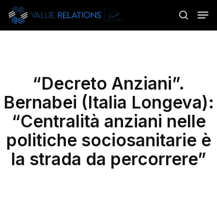
Skip
Menu
Men
to
search
main
content
“Decreto Anziani”.
Bernabei (Italia Longeva):
“Centralità anziani nelle
politiche sociosanitarie è
la strada da percorrere”