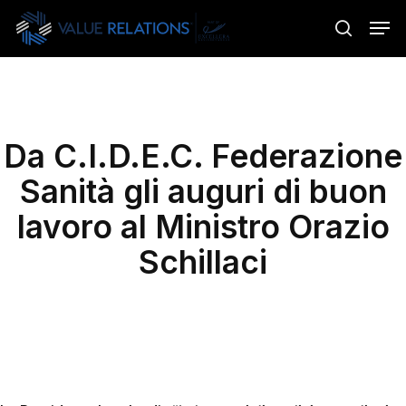
Skip
Menu
Men
to
search
main
content
Da C.I.D.E.C. Federazione
Sanità gli auguri di buon
lavoro al Ministro Orazio
Schillaci