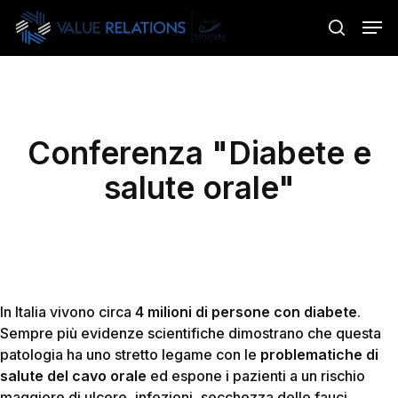
Skip
Menu
Men
to
search
main
content
Conferenza "Diabete e
salute orale"
In Italia vivono circa
4 milioni di persone con diabete
.
Sempre più evidenze scientifiche dimostrano che questa
patologia ha uno stretto legame con le
problematiche di
salute del cavo orale
ed espone i pazienti a un rischio
maggiore di ulcere, infezioni, secchezza delle fauci,