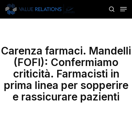
Skip
Menu
Men
to
search
main
content
Carenza farmaci. Mandelli
(FOFI): Confermiamo
criticità. Farmacisti in
prima linea per sopperire
e rassicurare pazienti