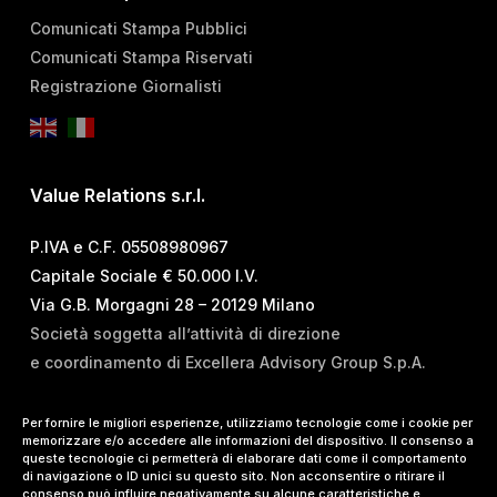
Comunicati Stampa Pubblici
Comunicati Stampa Riservati
Registrazione Giornalisti
Value Relations s.r.l.
P.IVA e C.F. 05508980967
Capitale Sociale € 50.000 I.V.
Via G.B. Morgagni 28 – 20129 Milano
Società soggetta all’attività di direzione
e coordinamento di Excellera Advisory Group S.p.A.
T.
+39 02 84 99 02 01
Per fornire le migliori esperienze, utilizziamo tecnologie come i cookie per
memorizzare e/o accedere alle informazioni del dispositivo. Il consenso a
E.
info@vrelations.it
queste tecnologie ci permetterà di elaborare dati come il comportamento
di navigazione o ID unici su questo sito. Non acconsentire o ritirare il
consenso può influire negativamente su alcune caratteristiche e
Termini d’uso
|
Privacy Policy
|
Cookie Policy
|