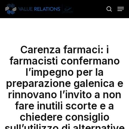
Skip
Menu
Men
to
search
main
content
Carenza farmaci: i
farmacisti confermano
l’impegno per la
preparazione galenica e
rinnovano l’invito a non
fare inutili scorte e a
chiedere consiglio
sull’utilizzo di alternative