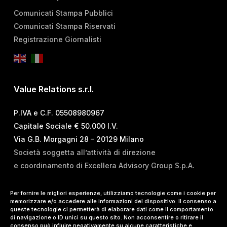
Comunicati Stampa Pubblici
Comunicati Stampa Riservati
Registrazione Giornalisti
Value Relations s.r.l.
P.IVA e C.F. 05508980967
Capitale Sociale € 50.000 I.V.
Via G.B. Morgagni 28 – 20129 Milano
Società soggetta all’attività di direzione
e coordinamento di Excellera Advisory Group S.p.A.
T.
+39 02 84 99 02 01
Per fornire le migliori esperienze, utilizziamo tecnologie come i cookie per
memorizzare e/o accedere alle informazioni del dispositivo. Il consenso a
E.
info@vrelations.it
queste tecnologie ci permetterà di elaborare dati come il comportamento
di navigazione o ID unici su questo sito. Non acconsentire o ritirare il
consenso può influire negativamente su alcune caratteristiche e
Termini d’uso
|
Privacy Policy
|
Cookie Policy
|