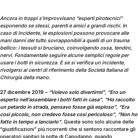
Ancora in troppi s’improvvisano “esperti pirotecnici”
esponendo se stessi, parenti e amici a grandi rischi. In
caso di incidente, le esplosioni possono provocare alle
mani danni del tutto sovrapponibili a quelli di un trauma
bellico: i tessuti si bruciano, coinvolgendo ossa, tendini,
nervi. Fondamentale seguire alcune semplici regole per
usare i botti in sicurezza. E se si verifica un incidente,
rivolgersi ai centri di riferimento della Società Italiana di
Chirurgia della mano.
27 dicembre 2019 –
“Volevo solo divertirmi”
,
“Ero un
esperto nell’assemblare i botti fatti in casa”
,
“Ho raccolto
un petardo in strada, pensavo fosse già esploso”
,
“Era
così piccolo, non credevo fosse così pericoloso”
,
“Non ho
fatto in tempo a lanciarlo”
.
Queste sono solo alcune delle
“giustificazioni” più ricorrenti che si sentono raccontare gli
operatori sanitari la notte di Capodanno, quando