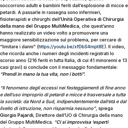
soccorrono adulti e bambini feriti dall’esplosione di micce e
petardi. A passarle in rassegna sono infermieri,
fisioterapisti e chirurghi dell’
Unità Operativa di Chirurgia
della mano del Gruppo MultiMedica
, che quest’anno
hanno realizzato un video volto a promuovere una
maggiore sensibilizzazione sul problema, per cercare di
“limitare i danni” (
https://youtu.be/xfDbS4mpt8E
). Il video,
che ricorda anche i numeri degli incidenti registrati lo
scorso anno (216 feriti in tutta Italia, di cui 41 minorenni e 13
casi gravi) si conclude con il messaggio fondamentale:
“
Prendi in mano la tua vita, non i botti”.
“Il fenomeno degli eccessi nei festeggiamenti di fine anno
e dell’uso improprio di petardi e micce è trasversale a tutta
la società: da Nord a Sud, indipendentemente dall’età e dal
livello di istruzione, non risparmia nessuno”
, spiega
Giorgio Pajardi
, Direttore dell’UO di Chirurgia della mano
del Gruppo MultiMedica.
“
Ci si improvvisa ‘esperti