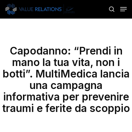
Skip
Menu
Men
to
search
main
content
Capodanno: “Prendi in
mano la tua vita, non i
botti”. MultiMedica lancia
una campagna
informativa per prevenire
traumi e ferite da scoppio