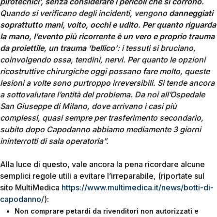
pirotecnici’, senza considerare i pericoli che si corrono
.
Quando si verificano degli incidenti, vengono
danneggiati
soprattutto mani, volto, occhi e udito
.
Per quanto riguarda
la mano, l’evento più ricorrente è un vero e proprio
trauma
da proiettile, un trauma ‘bellico’
: i tessuti si bruciano,
coinvolgendo ossa, tendini, nervi. Per quanto le opzioni
ricostruttive chirurgiche oggi possano fare molto, queste
lesioni a volte sono purtroppo irreversibili. Si tende ancora
a sottovalutare l’entità del problema. Da noi all’Ospedale
San Giuseppe di Milano, dove arrivano i casi più
complessi, quasi sempre per trasferimento secondario,
subito dopo Capodanno abbiamo mediamente 3 giorni
ininterrotti di sala operatoria”.
Alla luce di questo, vale ancora la pena ricordare alcune
semplici regole utili a evitare l’irreparabile, (riportate sul
sito MultiMedica
https://www.multimedica.it/news/botti-di-
capodanno/
):
Non comprare petardi da rivenditori non autorizzati
e