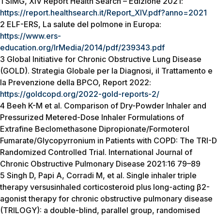
1 SIMG, XIV Report Health Search – Edizione 2021:
https://report.healthsearch.it/Report_XIV.pdf?anno=2021
2 ELF-ERS, La salute del polmone in Europa:
https://www.ers-
education.org/lrMedia/2014/pdf/239343.pdf
3 Global Initiative for Chronic Obstructive Lung Disease
(GOLD). Strategia Globale per la Diagnosi, il Trattamento e
la Prevenzione della BPCO, Report 2022:
https://goldcopd.org/2022-gold-reports-2/
4 Beeh K-M et al. Comparison of Dry-Powder Inhaler and
Pressurized Metered-Dose Inhaler Formulations of
Extrafine Beclomethasone Dipropionate/Formoterol
Fumarate/Glycopyrronium in Patients with COPD: The TRI-D
Randomized Controlled Trial. International Journal of
Chronic Obstructive Pulmonary Disease 2021:16 79–89
5 Singh D, Papi A, Corradi M, et al. Single inhaler triple
therapy versusinhaled corticosteroid plus long-acting β2-
agonist therapy for chronic obstructive pulmonary disease
(TRILOGY): a double-blind, parallel group, randomised