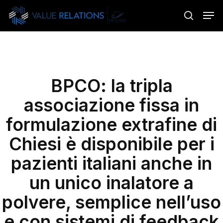
Skip
Menu
Men
to
search
main
content
BPCO: la tripla
associazione fissa in
formulazione extrafine di
Chiesi è disponibile per i
pazienti italiani anche in
un unico inalatore a
polvere, semplice nell’uso
e con sistemi di feedback