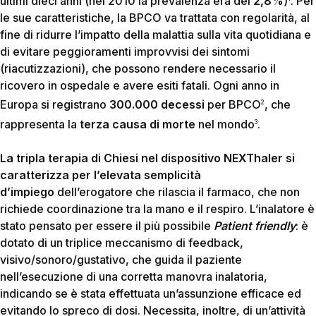
ultimi dieci anni (nel 2010 la prevalenza era del
2,8%
)
. Per
le sue caratteristiche, la BPCO va trattata con regolarità, al
fine di ridurre l’impatto della malattia sulla vita quotidiana e
di evitare peggioramenti improvvisi dei sintomi
(riacutizzazioni), che possono rendere necessario il
ricovero in ospedale e avere esiti fatali. Ogni anno in
Europa si registrano
300.000 decessi
per BPCO
, che
2
rappresenta la
terza causa di morte
nel mondo
.
3
La tripla terapia di Chiesi nel dispositivo NEXThaler si
caratterizza per l’elevata semplicità
d’impiego
dell’erogatore che rilascia il farmaco, che non
richiede coordinazione tra la mano e il respiro. L’inalatore è
stato pensato per essere il più possibile
Patient friendly
: è
dotato di un triplice meccanismo di feedback,
visivo/sonoro/gustativo, che guida il paziente
nell’esecuzione di una corretta manovra inalatoria,
indicando se è stata effettuata un’assunzione efficace ed
evitando lo spreco di dosi. Necessita, inoltre, di un’attività