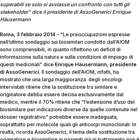
superabili se solo si avviasse un confronto con tutti gli
stakeholder” dice il presidente di AssoGenerici Enrique
Häusermann
Roma, 3 febbraio 2014
– “Le preoccupazioni espresse
nell’ultimo sondaggio sui biosimilari condotto dall’AIOM
sono comprensibili, in quanto riflettono un deficit di
informazione sulla natura e sulle condizioni di impiego di
questi medicinali” dice
Enrique Häusermann, presidente
di AssoGenerici
. Il sondaggio dell’AIOM, infatti, ha
mostrato che una larga maggioranza degli oncologi
intervistati ritiene che la sostituzione tra similare e
originatore debba essere decisa esclusivamente dal
medico, mentre il 70% ritiene che “l’estensione d’uso del
biosimilare per indicazioni diverse da quelle contenute nel
dossier registrativo” potrebbe essere inadeguata,
soprattutto per molecole quali gli anticorpi monoclonali. In
realtà, ricorda AssoGenerici, il tema della sostituzione tra
originatore e biosimilare in pazienti già in trattamento non è