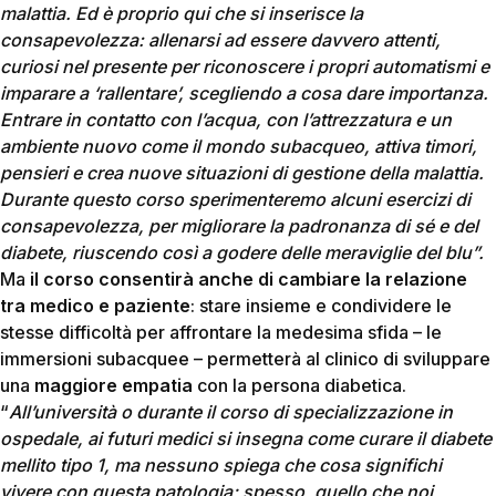
malattia. Ed è proprio qui che si inserisce la
consapevolezza: allenarsi ad essere davvero attenti,
curiosi nel presente per riconoscere i propri automatismi e
imparare a ‘rallentare’, scegliendo a cosa dare importanza.
Entrare in contatto con l’acqua, con l’attrezzatura e un
ambiente nuovo come il mondo subacqueo, attiva timori,
pensieri e crea nuove situazioni di gestione della malattia.
Durante questo corso sperimenteremo alcuni esercizi di
consapevolezza, per migliorare la padronanza di sé e del
diabete, riuscendo così a godere delle meraviglie del blu”.
Ma
il corso consentirà anche di cambiare la relazione
tra medico e paziente
: stare insieme e condividere le
stesse difficoltà per affrontare la medesima sfida – le
immersioni subacquee – permetterà al clinico di sviluppare
una
maggiore empatia
con la persona diabetica.
“
All’università o durante il corso di specializzazione in
ospedale, ai futuri medici si insegna come curare il diabete
mellito tipo 1, ma nessuno spiega che cosa significhi
vivere con questa patologia; spesso, quello che noi