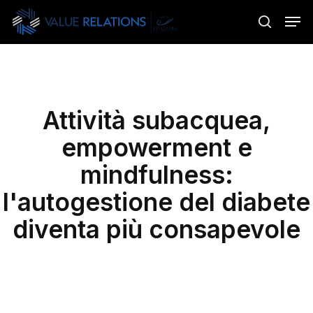
Skip
Menu
Men
to
search
main
content
Attività subacquea,
empowerment e
mindfulness:
l'autogestione del diabete
diventa più consapevole