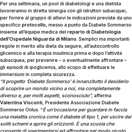
Per una settimana, un pool di diabetologi e una dietista
lavoreranno in stretta sinergia con gli istruttori subacquei,
per fornire al gruppo di allievi le indicazioni previste da uno
specifico
protocollo
, messo a punto da Diabete Sommerso
insieme all’équipe medica del
reparto di
Diabetologia
dell’Ospedale Niguarda di Milano
. Semplici ma importanti
regole in merito alla dieta da seguire, all’autocontrollo
glicemico e alla terapia insulinica prima e dopo l’attività
subacquea, per prevenire – o eventualmente affrontare –
gli episodi di ipoglicemia, allo scopo di effettuare le
immersioni in completa sicurezza.
“
Il progetto ‘Diabete Sommerso’ è innanzitutto il desiderio
di scoprire un mondo vicino a noi, ma completamente
diverso e, per molti aspetti, sconosciuto”,
afferma
Valentina Visconti
, Presidente Associazione Diabete
Sommerso Onlus. “
È un’occasione per guardare in faccia
una malattia cronica come il diabete di tipo 1, per uscire dai
soliti schemi e aprire gli orizzonti. È una scuola che
consente di sperimentarsi ed affrontare nel modo giusto