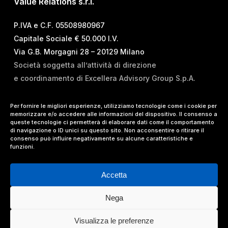
Value Relations s.r.l.
P.IVA e C.F. 05508980967
Capitale Sociale € 50.000 I.V.
Via G.B. Morgagni 28 – 20129 Milano
Società soggetta all’attività di direzione
e coordinamento di Excellera Advisory Group S.p.A.
T.
+39 02 84 99 02 01
Per fornire le migliori esperienze, utilizziamo tecnologie come i cookie per
memorizzare e/o accedere alle informazioni del dispositivo. Il consenso a
E.
info@vrelations.it
queste tecnologie ci permetterà di elaborare dati come il comportamento
di navigazione o ID unici su questo sito. Non acconsentire o ritirare il
consenso può influire negativamente su alcune caratteristiche e
Termini d’uso
|
Privacy Policy
|
Cookie Policy
|
funzioni.
Lavora con noi
Accetta
Nega
© 2024 Value Relations Srl, All Rights Reserved.
Visualizza le preferenze