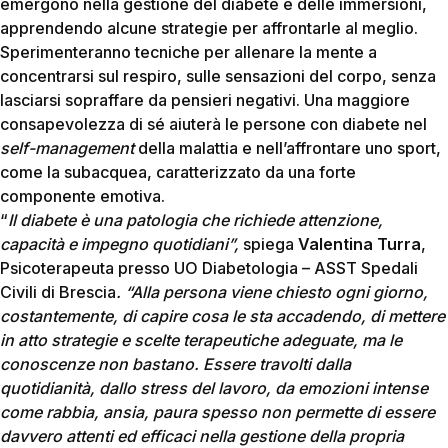
emergono nella gestione del diabete e delle immersioni,
apprendendo alcune strategie per affrontarle al meglio.
Sperimenteranno tecniche per allenare la mente a
concentrarsi sul respiro, sulle sensazioni del corpo, senza
lasciarsi sopraffare da pensieri negativi. Una maggiore
consapevolezza di sé aiuterà le persone con diabete nel
self-management
della malattia e nell’affrontare uno sport,
come la subacquea, caratterizzato da una forte
componente emotiva.
“
Il diabete è una patologia che richiede attenzione,
capacità e impegno quotidiani”,
spiega
Valentina Turra
,
Psicoterapeuta presso UO Diabetologia – ASST Spedali
Civili di Brescia
. “Alla persona viene chiesto ogni giorno,
costantemente, di capire cosa le sta accadendo, di mettere
in atto strategie e scelte terapeutiche adeguate, ma le
conoscenze non bastano. Essere travolti dalla
quotidianità, dallo stress del lavoro, da emozioni intense
come rabbia, ansia, paura spesso non permette di essere
davvero attenti ed efficaci nella gestione della propria