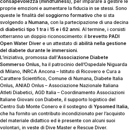
consapevolezza (mindfulness)
, per imparare a gestire le
proprie emozioni e aumentare la fiducia in se stessi. Sono
queste le finalità del
soggiorno formativo
che si sta
svolgendo a
Numana
, con la partecipazione di una decina
di
diabetici tipo 1 tra i 15 e i 62 anni
. Al termine, i corsisti
otterranno un doppio riconoscimento: il
brevetto PADI
Open Water Diver
e un attestato di
abilità nella gestione
del diabete durante le immersioni
.
L’iniziativa, promossa dall’
Associazione Diabete
Sommerso Onlus,
ha il patrocinio dell’Ospedale Niguarda
di Milano, INRCA Ancona – Istituto di Ricovero e Cura a
Carattere Scientifico, Comune di Numana, Diabete Italia
Onlus, ANIAD Onlus – Associazione Nazionale Italiana
Atleti Diabetici, AGD Italia – Coordinamento Associazioni
Italiane Giovani con Diabete, il supporto logistico del
Centro Sub Monte Conero e il sostegno di
Ypsomed Italia
,
che ha fornito un contributo incondizionato per l’acquisto
del materiale didattico ed è presente con alcuni suoi
volontari, in veste di Dive Master e Rescue Diver.