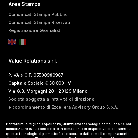
Area Stampa
Comunicati Stampa Pubblici
Comunicati Stampa Riservati
Registrazione Giornalisti
Value Relations s.r.l.
P.IVA e C.F. 05508980967
Capitale Sociale € 50.000 I.V.
Via G.B. Morgagni 28 – 20129 Milano
Società soggetta all’attività di direzione
e coordinamento di Excellera Advisory Group S.p.A.
T.
+39 02 84 99 02 01
Per fornire le migliori esperienze, utilizziamo tecnologie come i cookie per
memorizzare e/o accedere alle informazioni del dispositivo. Il consenso a
E.
info@vrelations.it
queste tecnologie ci permetterà di elaborare dati come il comportamento