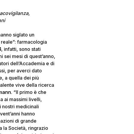
macovigilanza,
nni
hanno siglato un
 reale”: farmacologia
infatti, sono stati
mi sei mesi di quest’anno,
catori dell’Accademia e di
ssi, per averci dato
e, a quella dei più
lente vive della ricerca
rmann
. “Il primo è che
 ai massimi livelli,
nostri medicinali
i vent’anni hanno
azioni di grande
 la Società, ringrazio