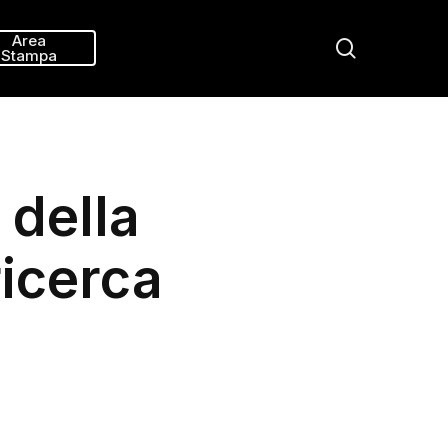
Menu
Area
search
Stampa
 della
ricerca