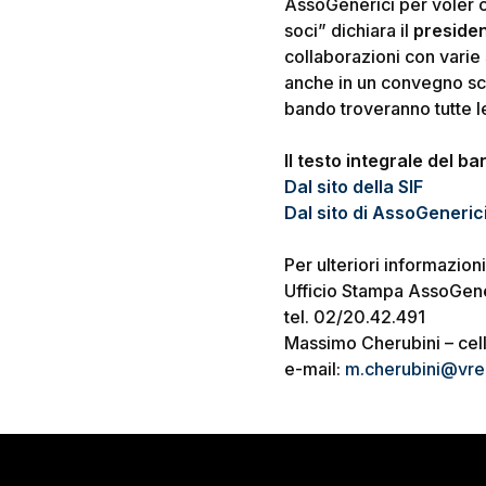
AssoGenerici per voler co
soci” dichiara il
presiden
collaborazioni con varie
anche in un convegno sci
bando troveranno tutte le
Il testo integrale del b
Dal sito della SIF
Dal sito di AssoGeneric
Per ulteriori informazioni
Ufficio Stampa AssoGene
tel. 02/20.42.491
Massimo Cherubini – cel
e-mail:
m.cherubini@vrela