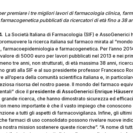
er premiare i tre migliori lavori di farmacologia clinica, far
armacogenetica pubblicati da ricercatori di età fino a 38 a
4.
La Società Italiana di Farmacologia (SIF) e AssoGenerici 
romuovere la ricerca italiana sul farmaco mirata al “mondo
a, farmacoepidemiologia e farmacogenetica. Per l’anno 2014, 
el valore di 5000 euro per lavori pubblicati nel 2013 e nei pri
almeno tre anni, non strutturati, di età massima 38 anni, ricer
iamo grati alla SIF e al suo presidente professor Francesco Ro
re all’opera della comunità scientifica italiana e, in particolar
eziosa risorsa del nostro paese. Il mondo del farmaco equiva
ntali” dice il
presidente di AssoGenerici Enrique Häuse
la grande ricerca, che hanno dimostrato sicurezza ed efficacia
on meno importante è che il vasto impiego che conoscono i 
ione a tutti gli aspetti di farmacovigilanza. Infine, gli ultim
he farmaci di uso consolidato possono rivelare nuove indic
a nostra mission sostenere queste ricerche”. “A nome di tutta