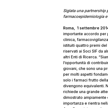
Hit enter to search or ESC to close
Siglata una partnership p
farmacoepidemiologia e f
Roma, 1 settembre 201
importante accordo per p
clinica, farmacovigilanz
istituiti quattro premi d
riservati ai Soci SIF da 
altri Enti di Ricerca. “S
l’opportunità di contribui
giovani, che sono una pr
per molti aspetti fondame
solo i farmaci frutto del
divengono equivalenti. N
richiede una grande attenz
dimostrato ampiamente c
importanza e rientra nell