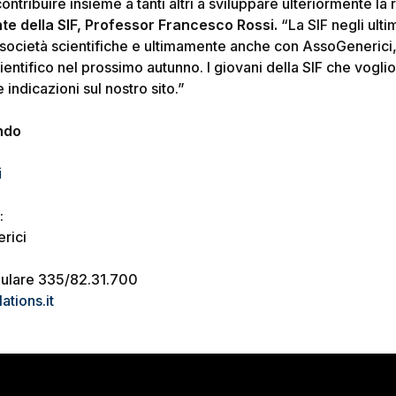
ntribuire insieme a tanti altri a sviluppare ulteriormente la r
te della SIF,
Professor Francesco Rossi.
“La SIF negli ulti
 società scientifiche e ultimamente anche con AssoGenerici
entifico nel prossimo autunno. I giovani della SIF che vogli
 indicazioni sul nostro sito.”
ando
i
:
rici
lulare 335/82.31.700
tions.it