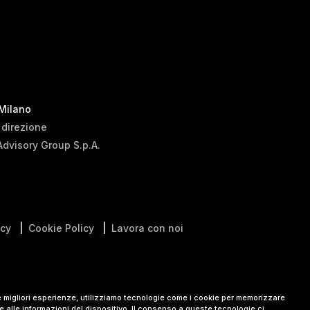
 Milano
i direzione
Advisory Group S.p.A.
icy
|
Cookie Policy
|
Lavora con noi
le migliori esperienze, utilizziamo tecnologie come i cookie per memorizzare
 alle informazioni del dispositivo. Il consenso a queste tecnologie ci