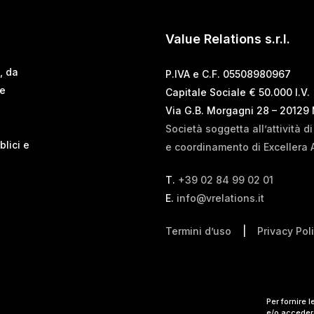
Value Relations s.r.l.
, da
P.IVA e C.F. 05508980967
 e
Capitale Sociale € 50.000 I.V.
Via G.B. Morgagni 28 – 20129
Società soggetta all’attività d
blici e
e coordinamento di Excellera 
T.
+39 02 84 99 02 01
E.
info@vrelations.it
Termini d’uso
|
Privacy Pol
Per fornire 
e/o accedere