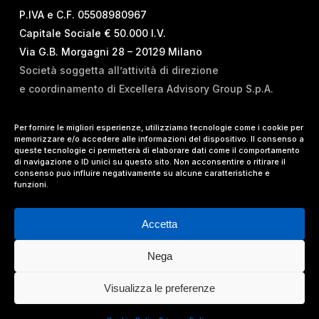
P.IVA e C.F. 05508980967
Capitale Sociale € 50.000 I.V.
Via G.B. Morgagni 28 – 20129 Milano
Società soggetta all’attività di direzione
e coordinamento di Excellera Advisory Group S.p.A.
T.
+39 02 84 99 02 01
Per fornire le migliori esperienze, utilizziamo tecnologie come i cookie per
memorizzare e/o accedere alle informazioni del dispositivo. Il consenso a
E.
info@vrelations.it
queste tecnologie ci permetterà di elaborare dati come il comportamento
di navigazione o ID unici su questo sito. Non acconsentire o ritirare il
consenso può influire negativamente su alcune caratteristiche e
Termini d’uso
|
Privacy Policy
|
Cookie Policy
|
funzioni.
Lavora con noi
Accetta
Nega
© 2024 Value Relations Srl, All Rights Reserved.
Visualizza le preferenze
facebook
linkedin
instagram