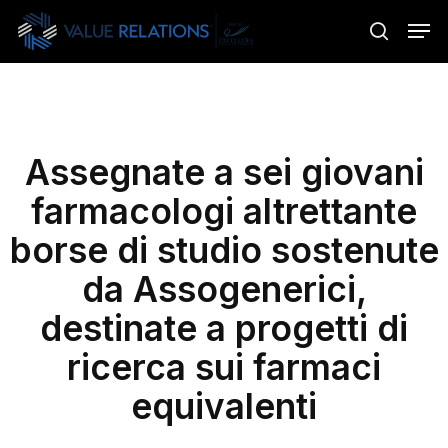
Skip
Menu
Men
to
search
main
content
Assegnate a sei giovani
farmacologi altrettante
borse di studio sostenute
da Assogenerici,
destinate a progetti di
ricerca sui farmaci
equivalenti