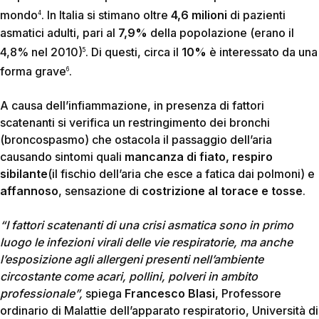
mondo
. In Italia si stimano oltre
4,6 milioni
di pazienti
4
asmatici adulti, pari al
7,9%
della popolazione (erano il
4,8% nel 2010)
. Di questi, circa il
10%
è interessato da una
5
forma grave
.
6
A causa dell’infiammazione, in presenza di fattori
scatenanti si verifica un restringimento dei bronchi
(broncospasmo) che ostacola il passaggio dell’aria
causando sintomi quali
mancanza di fiato, respiro
sibilante
(il fischio dell’aria che esce a fatica dai polmoni) e
affannoso
, sensazione di
costrizione al torace e tosse
.
“I fattori scatenanti di una crisi asmatica sono in primo
luogo le infezioni virali delle vie respiratorie, ma anche
l’esposizione agli allergeni presenti nell’ambiente
circostante come acari, pollini, polveri in ambito
professionale”,
spiega
Francesco Blasi
, Professore
ordinario di Malattie dell’apparato respiratorio, Università di