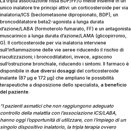
La tripla associazione fissa BDP/FF/G mette insieme in un
unico inalatore tre principi attivi: un corticosteroide per via
inalatoria/ICS (beclometasone dipropionato, BDP), un
broncodilatatore beta2-agonista a lunga durata
d’azione/LABA (formoterolo fumarato, FF) e un antagonista
muscarinico a lunga durata d’azione/LAMA (glicopirronio,
G). Il corticosteroide per via inalatoria interviene
sull’infiammazione delle vie aeree riducendo il rischio di
riacutizzazioni; i broncodilatatori, invece, agiscono
sull’ostruzione bronchiale, riducendo i sintomi. Il farmaco è
disponibile in
due diversi dosaggi
del corticosteroide
inalante (87 μg e 172 μg) che ampliano le possibilità
terapeutiche a disposizione dello specialista,
a beneficio
del paziente
.
“I pazienti asmatici che non raggiungono adeguato
controllo della malattia con l’associazione ICS/LABA,
hanno oggi l’opportunità di utilizzare, con l’impiego di un
singolo dispositivo inalatorio, la tripla terapia ovvero