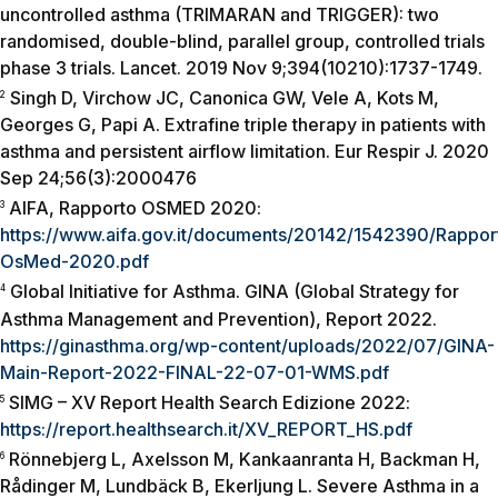
uncontrolled asthma (TRIMARAN and TRIGGER): two
randomised, double-blind, parallel group, controlled trials
phase 3 trials. Lancet. 2019 Nov 9;394(10210):1737-1749.
Singh D, Virchow JC, Canonica GW, Vele A, Kots M,
2
Georges G, Papi A. Extrafine triple therapy in patients with
asthma and persistent airflow limitation. Eur Respir J. 2020
Sep 24;56(3):2000476
AIFA, Rapporto OSMED 2020:
3
https://www.aifa.gov.it/documents/20142/1542390/Rappor
OsMed-2020.pdf
Global Initiative for Asthma. GINA (Global Strategy for
4
Asthma Management and Prevention), Report 2022.
https://ginasthma.org/wp-content/uploads/2022/07/GINA-
Main-Report-2022-FINAL-22-07-01-WMS.pdf
SIMG – XV Report Health Search Edizione 2022:
5
https://report.healthsearch.it/XV_REPORT_HS.pdf
Rönnebjerg L, Axelsson M, Kankaanranta H, Backman H,
6
Rådinger M, Lundbäck B, Ekerljung L. Severe Asthma in a