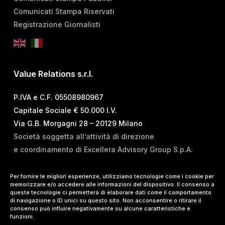
Comunicati Stampa Riservati
Registrazione Giornalisti
Value Relations s.r.l.
P.IVA e C.F. 05508980967
Capitale Sociale € 50.000 I.V.
Via G.B. Morgagni 28 – 20129 Milano
Società soggetta all’attività di direzione
e coordinamento di Excellera Advisory Group S.p.A.
T.
+39 02 84 99 02 01
Per fornire le migliori esperienze, utilizziamo tecnologie come i cookie per
memorizzare e/o accedere alle informazioni del dispositivo. Il consenso a
E.
info@vrelations.it
queste tecnologie ci permetterà di elaborare dati come il comportamento
di navigazione o ID unici su questo sito. Non acconsentire o ritirare il
consenso può influire negativamente su alcune caratteristiche e
Termini d’uso
|
Privacy Policy
|
Cookie Policy
|
funzioni.
Lavora con noi