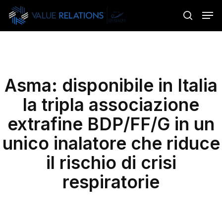
Skip
Menu
Men
to
search
main
content
Asma: disponibile in Italia
la tripla associazione
extrafine BDP/FF/G in un
unico inalatore che riduce
il rischio di crisi
respiratorie