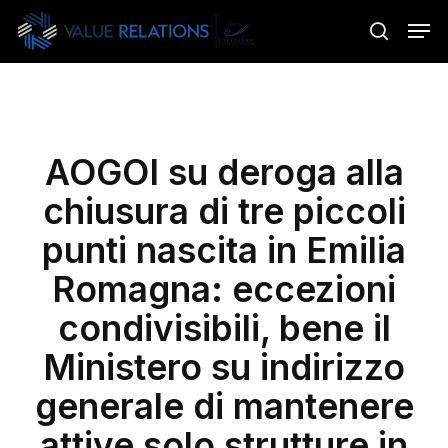
Skip
Menu
Men
to
search
main
content
AOGOI su deroga alla
chiusura di tre piccoli
punti nascita in Emilia
Romagna: eccezioni
condivisibili, bene il
Ministero su indirizzo
generale di mantenere
attive solo strutture in