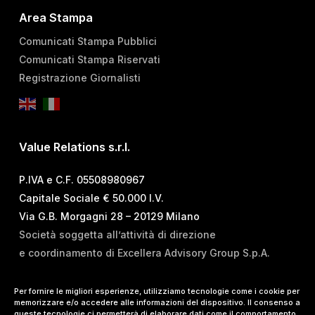
Area Stampa
Comunicati Stampa Pubblici
Comunicati Stampa Riservati
Registrazione Giornalisti
Value Relations s.r.l.
P.IVA e C.F. 05508980967
Capitale Sociale € 50.000 I.V.
Via G.B. Morgagni 28 – 20129 Milano
Società soggetta all’attività di direzione
e coordinamento di Excellera Advisory Group S.p.A.
T.
+39 02 84 99 02 01
Per fornire le migliori esperienze, utilizziamo tecnologie come i cookie per
memorizzare e/o accedere alle informazioni del dispositivo. Il consenso a
E.
info@vrelations.it
queste tecnologie ci permetterà di elaborare dati come il comportamento