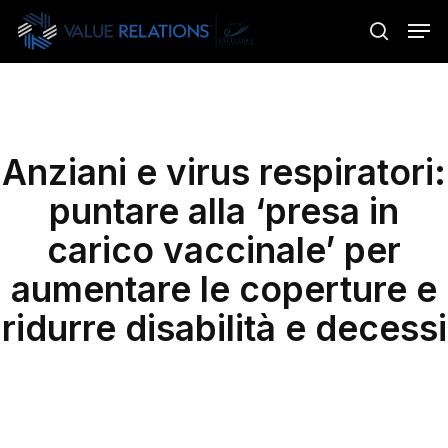
Skip
Menu
Men
to
search
main
content
Anziani e virus respiratori:
puntare alla ‘presa in
carico vaccinale’ per
aumentare le coperture e
ridurre disabilità e decessi