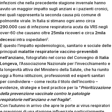
infezioni che nella precedente stagione invernale hanno
avuto un maggior impatto sugli anziani e i pazienti cronici,
nei quali rappresenta la seconda causa più comune di
polmonite virale. In Italia si stimano ogni anno circa
290.000
casi di infezione respiratoria acuta da VRS negli
over-60 che causano oltre
25mila ricoveri
e circa
2mila
decessi
intra ospedalieri
.
3
È questo l’impatto epidemiologico, sanitario e sociale delle
principali
malattie respiratorie vaccino-prevenibili
nell’anziano
, fotografato nel corso del Convegno di
Italia
Longeva
, l’Associazione Nazionale per l’invecchiamento e
la longevità attiva del Ministero della Salute, che ha riunito
oggi a Roma istituzioni, professionisti ed esperti sanitari
per condividere – come recita il titolo dell’incontro –
evidenze, strategie e best practice per la “
Prioritizzazione
della prevenzione vaccinale contro le patologie
respiratorie nell’anziano e nel fragile
”.
Con l’autunno in arrivo che apre le porte ai virus respiratori
e previsioni di una stagione influenzale particolarmente