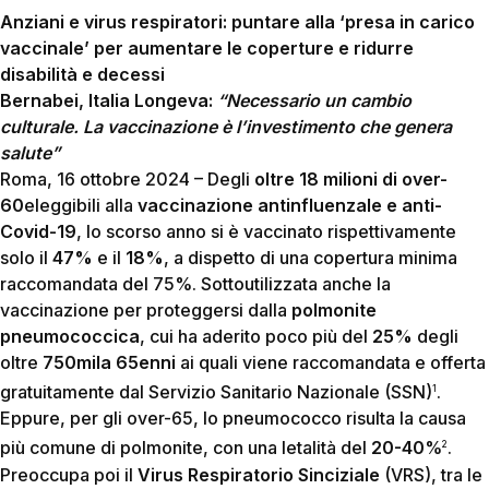
Anziani e virus respiratori: puntare alla ‘presa in carico
vaccinale’ per aumentare le coperture e ridurre
disabilità e decessi
Bernabei, Italia Longeva:
“Necessario un cambio
culturale. La vaccinazione è l’investimento che genera
salute”
Roma, 16 ottobre 2024 – Degli
oltre 18 milioni di over-
60
eleggibili alla
vaccinazione antinfluenzale e anti-
Covid-19
, lo scorso anno si è vaccinato rispettivamente
solo il
47%
e il
18%
, a dispetto di una copertura minima
raccomandata del 75%. Sottoutilizzata anche la
vaccinazione per proteggersi dalla
polmonite
pneumococcica
, cui ha aderito poco più del
25%
degli
oltre
750mila 65enni
ai quali viene raccomandata e offerta
gratuitamente dal Servizio Sanitario Nazionale (SSN)
.
1
Eppure, per gli over-65, lo pneumococco risulta la causa
più comune di polmonite, con una letalità del
20-40
%
.
2
Preoccupa poi il
Virus Respiratorio Sinciziale
(VRS), tra le