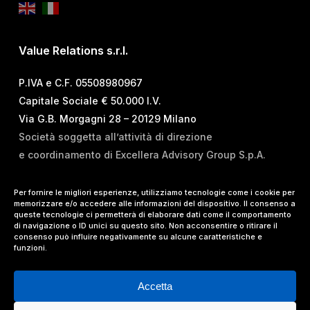
Value Relations s.r.l.
P.IVA e C.F. 05508980967
Capitale Sociale € 50.000 I.V.
Via G.B. Morgagni 28 – 20129 Milano
Società soggetta all’attività di direzione
e coordinamento di Excellera Advisory Group S.p.A.
T.
+39 02 84 99 02 01
Per fornire le migliori esperienze, utilizziamo tecnologie come i cookie per
memorizzare e/o accedere alle informazioni del dispositivo. Il consenso a
E.
info@vrelations.it
queste tecnologie ci permetterà di elaborare dati come il comportamento
di navigazione o ID unici su questo sito. Non acconsentire o ritirare il
consenso può influire negativamente su alcune caratteristiche e
Termini d’uso
|
Privacy Policy
|
Cookie Policy
|
funzioni.
Lavora con noi
Accetta