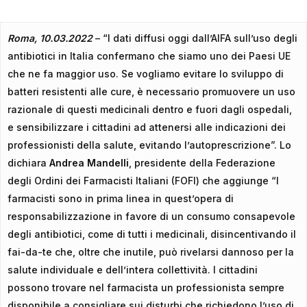
Roma, 10.03.2022
– “I dati diffusi oggi dall’AIFA sull’uso degli
antibiotici in Italia confermano che siamo uno dei Paesi UE
che ne fa maggior uso. Se vogliamo evitare lo sviluppo di
batteri resistenti alle cure, è necessario promuovere un uso
razionale di questi medicinali dentro e fuori dagli ospedali,
e sensibilizzare i cittadini ad attenersi alle indicazioni dei
professionisti della salute, evitando l’autoprescrizione”. Lo
dichiara
Andrea Mandelli
, presidente della Federazione
degli Ordini dei Farmacisti Italiani (FOFI) che aggiunge “I
farmacisti sono in prima linea in quest’opera di
responsabilizzazione in favore di un consumo consapevole
degli antibiotici, come di tutti i medicinali, disincentivando il
fai-da-te che, oltre che inutile, può rivelarsi dannoso per la
salute individuale e dell’intera collettività. I cittadini
possono trovare nel farmacista un professionista sempre
disponibile a consigliare sui disturbi che richiedono l’uso di