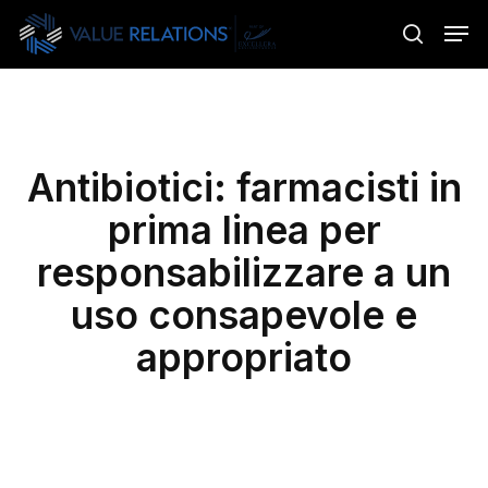
Skip
Menu
Men
to
search
main
content
Antibiotici: farmacisti in
prima linea per
responsabilizzare a un
uso consapevole e
appropriato