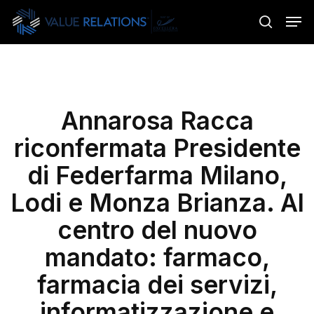
Skip
Menu
Men
to
search
main
content
Annarosa Racca
riconfermata Presidente
di Federfarma Milano,
Lodi e Monza Brianza. Al
centro del nuovo
mandato: farmaco,
farmacia dei servizi,
informatizzazione e