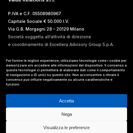
P.IVA e C.F. 05508980967
Capitale Sociale € 50.000 I.V.
Via G.B. Morgagni 28 – 20129 Milano
Società soggetta all’attività di direzione
e coordinamento di Excellera Advisory Group S.p.A.
T.
+39 02 84 99 02 01
Per fornire le migliori esperienze, utilizziamo tecnologie come i cookie per
memorizzare e/o accedere alle informazioni del dispositivo. Il consenso a
E.
info@vrelations.it
queste tecnologie ci permetterà di elaborare dati come il comportamento
di navigazione o ID unici su questo sito. Non acconsentire o ritirare il
consenso può influire negativamente su alcune caratteristiche e
Termini d’uso
|
Privacy Policy
|
Cookie Policy
|
funzioni.
Lavora con noi
Accetta
Nega
© 2024 Value Relations Srl, All Rights Reserved.
Visualizza le preferenze