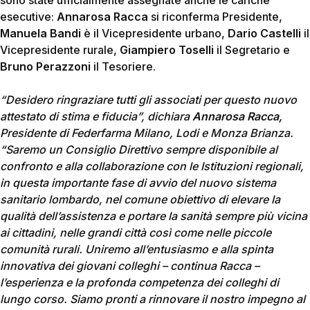
sono state ufficialmente assegnate anche le cariche
esecutive:
Annarosa Racca
si riconferma Presidente,
Manuela Bandi
è il Vicepresidente urbano,
Dario Castelli
il
Vicepresidente rurale,
Giampiero Toselli
il Segretario e
Bruno Perazzoni
il Tesoriere.
“Desidero ringraziare tutti gli associati per questo nuovo
attestato di stima e fiducia”, dichiara
Annarosa Racca,
Presidente di Federfarma Milano, Lodi e Monza Brianza.
“Saremo un Consiglio Direttivo sempre disponibile al
confronto e alla collaborazione con le Istituzioni regionali,
in questa importante fase di avvio del nuovo sistema
sanitario lombardo, nel comune obiettivo di elevare la
qualità dell’assistenza e portare la sanità sempre più vicina
ai cittadini, nelle grandi città così come nelle piccole
comunità rurali. Uniremo all’entusiasmo e alla spinta
innovativa dei giovani colleghi – continua Racca –
l’esperienza e la profonda competenza dei colleghi di
lungo corso. Siamo pronti a rinnovare il nostro impegno al