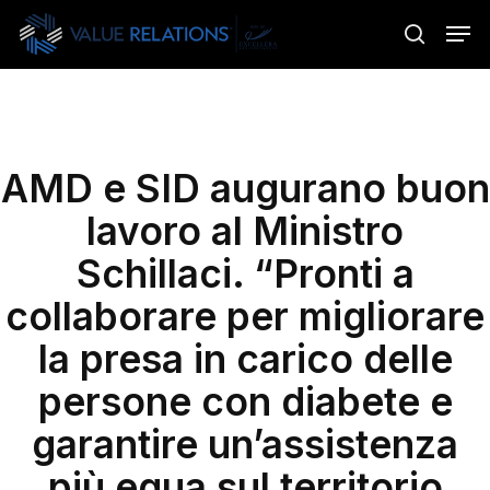
Skip
Menu
Men
to
search
main
content
AMD e SID augurano buon
lavoro al Ministro
Schillaci. “Pronti a
collaborare per migliorare
la presa in carico delle
persone con diabete e
garantire un’assistenza
più equa sul territorio