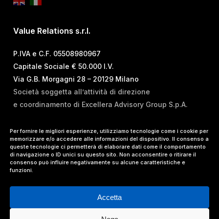
Value Relations s.r.l.
P.IVA e C.F. 05508980967
Capitale Sociale € 50.000 I.V.
Via G.B. Morgagni 28 – 20129 Milano
Società soggetta all’attività di direzione
e coordinamento di Excellera Advisory Group S.p.A.
T.
+39 02 84 99 02 01
Per fornire le migliori esperienze, utilizziamo tecnologie come i cookie per
memorizzare e/o accedere alle informazioni del dispositivo. Il consenso a
E.
info@vrelations.it
queste tecnologie ci permetterà di elaborare dati come il comportamento
di navigazione o ID unici su questo sito. Non acconsentire o ritirare il
consenso può influire negativamente su alcune caratteristiche e
Termini d’uso
|
Privacy Policy
|
Cookie Policy
|
funzioni.
Lavora con noi
Accetta