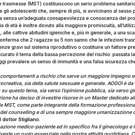
 trasmesse (MST) costituiscono un serio problema sanitario
 e gli adolescenti che, sempre di più, si avvicinano al sess
 – ma senza un’adeguata consapevolezza e conoscenza del pr
a di età è inoltre dovuto alla maggiore promiscuità, all’utili
 alle cattive abitudini igieniche e, più in generale, a una s
 conferma che 2 ragazze su 5 non sanno che le infezioni tr
e gravi sul sistema riproduttivo o costituire un fattore pr
scurato il tema della bassa percezione del rischio: passata l
ggi prevalere un senso di immunità e una falsa sicurezza ch
ei comportamenti a rischio che serve un maggiore impegno 
procreativa, sia della salute sessuale e generale. AOGOI è 
u questo tema, sia verso l’opinione pubblica, sia verso gli 
ione ha deciso di investire risorse in un Master dedicato a
lle MST, come parte integrante della formazione professional
e del counselling e di una sempre maggiore umanizzazione 
il
dottor Stigliano
.
azione medico-paziente ed in specifico fra il ginecologo e
iveste un ruolo essenziale nella nostra attività quotidiana.