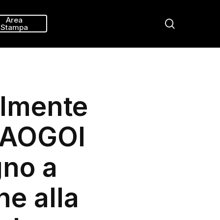
Menu
Area
search
Stampa
almente
. AOGOI
gno a
e alla