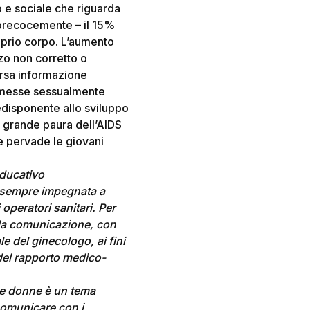
 e sociale che riguarda
o precocemente – il 15%
oprio corpo. L’aumento
zzo non corretto o
carsa informazione
asmesse sessualmente
edisponente allo sviluppo
a grande paura dell’AIDS
e pervade le giovani
educativo
da sempre impegnata a
operatori sanitari. Per
lla comunicazione, con
e del ginecologo, ai fini
del rapporto medico-
 le donne è un tema
 Comunicare con i