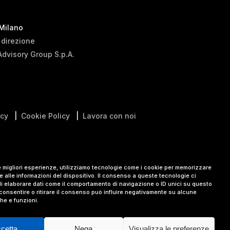
 Milano
i direzione
Advisory Group S.p.A.
icy
|
Cookie Policy
|
Lavora con noi
le migliori esperienze, utilizziamo tecnologie come i cookie per memorizzare
 alle informazioni del dispositivo. Il consenso a queste tecnologie ci
i elaborare dati come il comportamento di navigazione o ID unici su questo
consentire o ritirare il consenso può influire negativamente su alcune
che e funzioni.
cetta
Nega
Visualizza le preferenze