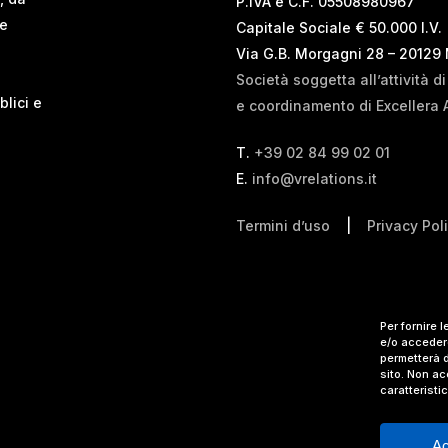
P.IVA e C.F. 05508980967
 e
Capitale Sociale € 50.000 I.V.
Via G.B. Morgagni 28 – 20129
Società soggetta all’attività d
blici e
e coordinamento di Excellera 
T.
+39 02 84 99 02 01
E.
info@vrelations.it
Termini d’uso
|
Privacy Pol
Per fornire 
e/o accedere
permetterà d
sito. Non ac
caratteristi
Ac