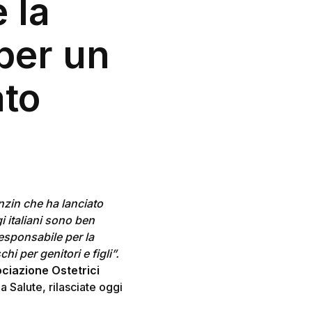
 la
per un
ato
enzin che ha lanciato
gi italiani sono ben
esponsabile per la
hi per genitori e figli”.
ociazione Ostetrici
a Salute, rilasciate oggi