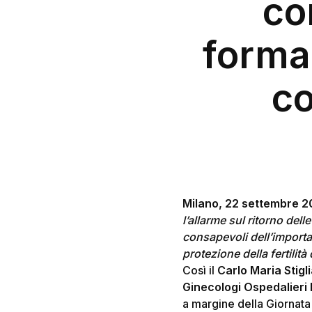
co
forma
Hit enter to search or ESC to close
co
Milano, 22 settembre 
l’allarme sul ritorno dell
consapevoli dell’importa
protezione della fertilità
Così il
Carlo Maria Stigl
Ginecologi Ospedalieri 
a margine della Giornata 