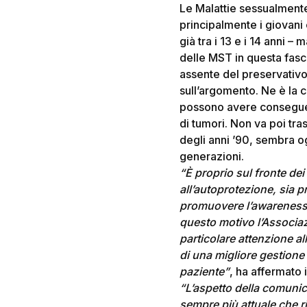
Le Malattie sessualmente
principalmente i giovani
già tra i 13 e i 14 anni
delle MST in questa fasci
assente del preservativo,
sull’argomento. Ne è la
possono avere conseguenz
di tumori. Non va poi tra
degli anni ’90, sembra o
generazioni.
“È proprio sul fronte d
all’autoprotezione, sia 
promuovere l’awareness s
questo motivo l’Associaz
particolare attenzione a
di una migliore gestion
paziente”
, ha affermato 
“L’aspetto della comunic
sempre più attuale che r