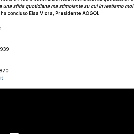
a una sfida quotidiana ma stimolante su cui investiamo mol
, ha concluso
Elsa Viora, Presidente AOGOI
.
:
4939
8870
it