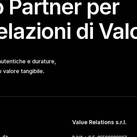
o Partner per
elazioni di Val
autentiche e durature,
valore tangibile.
Value Relations s.r.l.
, da