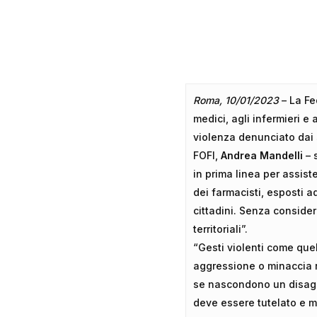
Hit enter to search or ESC to close
Roma, 10/01/2023
– La Fed
medici, agli infermieri e 
violenza denunciato dai s
FOFI,
Andrea Mandelli
– 
in prima linea per assist
dei farmacisti, esposti a
cittadini. Senza consider
territoriali”.
“Gesti violenti come que
aggressione o minaccia r
se nascondono un disagio 
deve essere tutelato e me