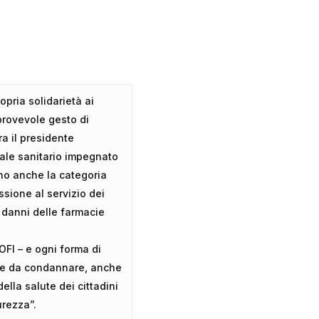
opria solidarietà ai
iprovevole gesto di
ra il presidente
nale sanitario impegnato
ino anche la categoria
ssione al servizio dei
i danni delle farmacie
OFI – e ogni forma di
nte da condannare, anche
lla salute dei cittadini
urezza”.