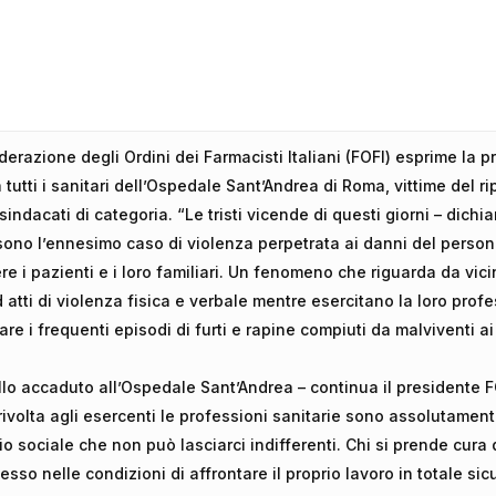
erazione degli Ordini dei Farmacisti Italiani (FOFI) esprime la pr
a tutti i sanitari dell’Ospedale Sant’Andrea di Roma, vittime del r
indacati di categoria. “Le tristi vicende di questi giorni – dichia
sono l’ennesimo caso di violenza perpetrata ai danni del perso
ere i pazienti e i loro familiari. Un fenomeno che riguarda da vic
d atti di violenza fisica e verbale mentre esercitano la loro profe
are i frequenti episodi di furti e rapine compiuti da malviventi a
llo accaduto all’Ospedale Sant’Andrea – continua il presidente F
ivolta agli esercenti le professioni sanitarie sono assolutame
sociale che non può lasciarci indifferenti. Chi si prende cura de
sso nelle condizioni di affrontare il proprio lavoro in totale sic