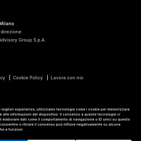
 Milano
i direzione
Advisory Group S.p.A.
icy
|
Cookie Policy
|
Lavora con noi
le migliori esperienze, utilizziamo tecnologie come i cookie per memorizzare
 alle informazioni del dispositivo. Il consenso a queste tecnologie ci
i elaborare dati come il comportamento di navigazione o ID unici su questo
consentire o ritirare il consenso può influire negativamente su alcune
che e funzioni.