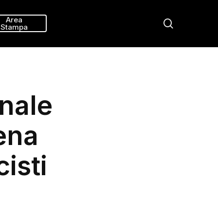
Menu
Area
search
Stampa
nale
ena
isti