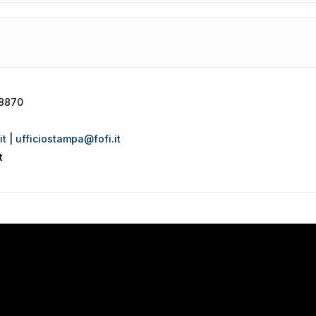
88870
it
|
ufficiostampa@fofi.it
t