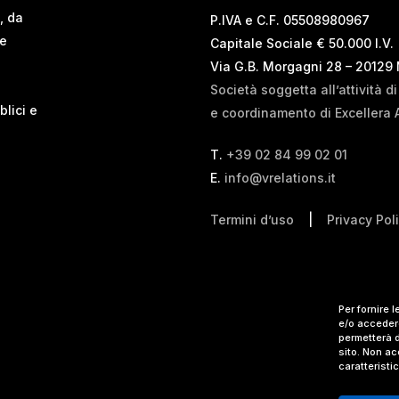
, da
P.IVA e C.F. 05508980967
 e
Capitale Sociale € 50.000 I.V.
Via G.B. Morgagni 28 – 20129
Società soggetta all’attività d
blici e
e coordinamento di Excellera 
T.
+39 02 84 99 02 01
E.
info@vrelations.it
Termini d’uso
|
Privacy Pol
Per fornire 
e/o accedere
permetterà d
sito. Non ac
caratteristi