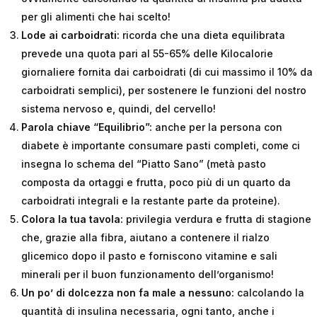
per gli alimenti che hai scelto!
Lode ai carboidrati:
ricorda che una dieta equilibrata
prevede una quota pari al 55-65% delle Kilocalorie
giornaliere fornita dai carboidrati (di cui massimo il 10% da
carboidrati semplici), per sostenere le funzioni del nostro
sistema nervoso e, quindi, del cervello!
Parola chiave “Equilibrio”:
anche per la persona con
diabete è importante consumare pasti completi, come ci
insegna lo schema del “Piatto Sano” (metà pasto
composta da ortaggi e frutta, poco più di un quarto da
carboidrati integrali e la restante parte da proteine).
Colora la tua tavola:
privilegia verdura e frutta di stagione
che, grazie alla fibra, aiutano a contenere il rialzo
glicemico dopo il pasto e forniscono vitamine e sali
minerali per il buon funzionamento dell’organismo!
Un po’ di dolcezza non fa male a nessuno:
calcolando la
quantità di insulina necessaria, ogni tanto, anche i