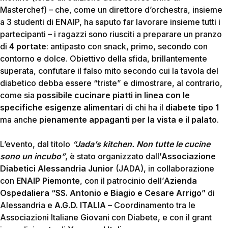
Masterchef) – che, come un direttore d’orchestra, insieme
a 3 studenti di ENAIP, ha saputo far lavorare insieme tutti i
partecipanti – i ragazzi sono riusciti a preparare un pranzo
di
4 portate
: antipasto con snack, primo, secondo con
contorno e dolce. Obiettivo della sfida, brillantemente
superata, confutare il falso mito secondo cui la tavola del
diabetico debba essere “triste” e dimostrare, al contrario,
come sia
possibile cucinare piatti in linea con le
specifiche esigenze alimentari
di chi ha il
diabete tipo 1
ma anche
pienamente appaganti per la vista e il palato
.
L’evento, dal titolo
“Jada’s kitchen. Non tutte le cucine
sono un incubo”
, è stato organizzato dall’
Associazione
Diabetici Alessandria Junior
(JADA), in collaborazione
con
ENAIP Piemonte
, con il patrocinio dell’
Azienda
Ospedaliera “SS. Antonio e Biagio e Cesare Arrigo”
di
Alessandria e
A.G.D. ITALIA
– Coordinamento tra le
Associazioni Italiane Giovani con Diabete, e con il grant