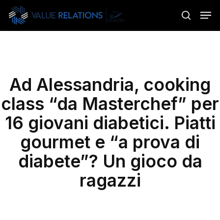
Skip
Menu
Men
to
search
main
content
Ad Alessandria, cooking
class “da Masterchef” per
16 giovani diabetici. Piatti
gourmet e “a prova di
diabete”? Un gioco da
ragazzi