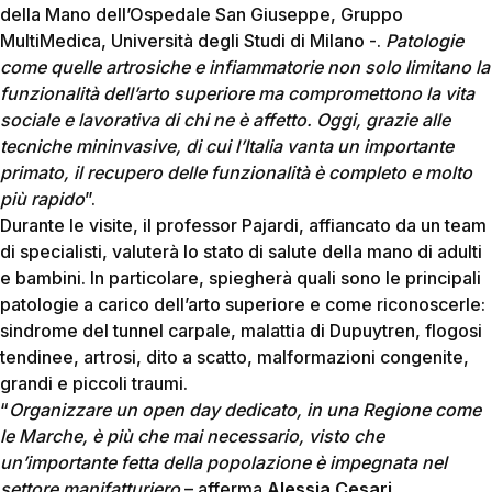
della Mano dell’Ospedale San Giuseppe, Gruppo
MultiMedica, Università degli Studi di Milano -.
Patologie
come quelle artrosiche e infiammatorie non solo limitano la
funzionalità dell’arto superiore ma compromettono la vita
sociale e lavorativa di chi ne è affetto. Oggi, grazie alle
tecniche mininvasive, di cui l’Italia vanta un importante
primato, il recupero delle funzionalità è completo e molto
più rapido
”.
Durante le visite, il professor Pajardi, affiancato da un team
di specialisti, valuterà lo stato di salute della mano di adulti
e bambini. In particolare, spiegherà quali sono le principali
patologie a carico dell’arto superiore e come riconoscerle:
sindrome del tunnel carpale, malattia di Dupuytren, flogosi
tendinee, artrosi, dito a scatto, malformazioni congenite,
grandi e piccoli traumi.
“
Organizzare un open day dedicato, in una Regione come
le Marche, è più che mai necessario, visto che
un’importante fetta della popolazione è impegnata nel
settore manifatturiero
– afferma
Alessia Cesari,