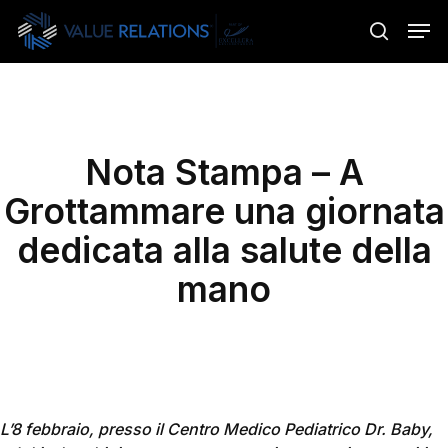
Skip
Menu
Men
to
search
main
content
Nota Stampa – A
Grottammare una giornata
dedicata alla salute della
mano
L’8 febbraio, presso il Centro Medico Pediatrico Dr. Baby,