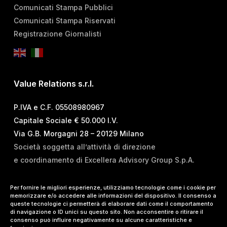
Comunicati Stampa Pubblici
Comunicati Stampa Riservati
Registrazione Giornalisti
Value Relations s.r.l.
P.IVA e C.F. 05508980967
Capitale Sociale € 50.000 I.V.
Via G.B. Morgagni 28 – 20129 Milano
Società soggetta all’attività di direzione
e coordinamento di Excellera Advisory Group S.p.A.
T.
+39 02 84 99 02 01
Per fornire le migliori esperienze, utilizziamo tecnologie come i cookie per
memorizzare e/o accedere alle informazioni del dispositivo. Il consenso a
E.
info@vrelations.it
queste tecnologie ci permetterà di elaborare dati come il comportamento
di navigazione o ID unici su questo sito. Non acconsentire o ritirare il
consenso può influire negativamente su alcune caratteristiche e
Termini d’uso
|
Privacy Policy
|
Cookie Policy
|