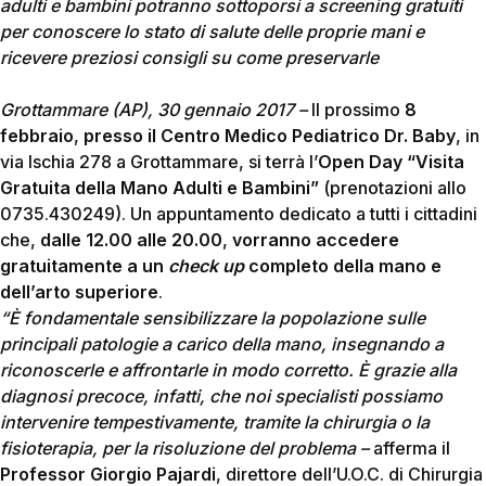
adulti e bambini potranno sottoporsi a screening gratuiti
per conoscere lo stato di salute delle proprie mani e
ricevere preziosi consigli su come preservarle
Grottammare (AP), 30 gennaio 2017 –
Il prossimo
8
febbraio
,
presso
il
Centro Medico Pediatrico Dr. Baby
, in
via Ischia 278 a Grottammare, si terrà l’
Open Day “Visita
Gratuita della Mano Adulti e Bambini”
(prenotazioni allo
0735.430249). Un appuntamento dedicato a tutti i cittadini
che,
dalle 12.00 alle 20.00
,
vorranno accedere
gratuitamente a un
check up
completo della mano
e
dell’arto superiore
.
“È fondamentale sensibilizzare la popolazione sulle
principali patologie a carico della mano, insegnando a
riconoscerle e affrontarle in modo corretto. È grazie alla
diagnosi precoce, infatti, che noi specialisti possiamo
intervenire tempestivamente, tramite la chirurgia o la
fisioterapia, per la risoluzione del problema –
afferma il
Professor Giorgio Pajardi
, direttore dell’U.O.C. di Chirurgia