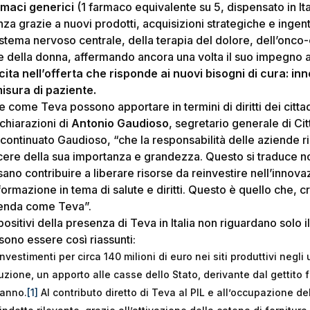
rmaci generici
(1 farmaco equivalente su 5, dispensato in It
za grazie a nuovi prodotti, acquisizioni strategiche e ingent
sistema nervoso centrale, della terapia del dolore, dell’onco
ute della donna, affermando ancora una volta il suo impegno 
ita nell’offerta che risponde ai nuovi bisogni di cura: inno
isura di paziente.
e come Teva possono apportare in termini di diritti dei citt
chiarazioni di
Antonio Gaudioso
, segretario generale di Ci
ontinuato Gaudioso, “che la responsabilità delle aziende ri
cere della sua importanza e grandezza. Questo si traduce non
ano contribuire a liberare risorse da reinvestire nell’innov
formazione in tema di salute e diritti. Questo è quello che, 
ienda come Teva”.
 positivi della presenza di Teva in Italia non riguardano solo
sono essere così riassunti:
nvestimenti per circa 140 milioni di euro nei siti produttivi negli 
uzione, un apporto alle casse dello Stato, derivante dal gettito f
’anno.
[1]
Al contributo diretto di Teva al PIL e all’occupazione 