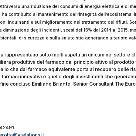
ttraverso una riduzione dei consumi di energia elettrica e di me
a ha contribuito al mantenimento dell’integrità dell’ecosistema. I
oni inquinanti e sul miglioramento nel trattamento dei rifiuti. Sott
la diminuzione degli incidenti, scesi del 16% dal 2014 al 2015, m
bientali, di sicurezza e sulla salute stia generando ulteriore val
talia rappresentano sotto molti aspetti un unicum nel settore 
iliera produttiva del farmaco dal principio attivo al prodotto 
 quello che dal farmaco equivalente porta al recupero delle ris
i farmaci innovativi e quello degli investimenti che generano
infine concluso
Emiliano Briante
, Senior Consultant The Eur
042491
erotta@vrelations.it