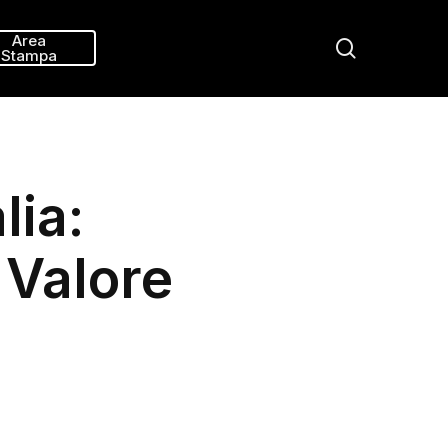
Menu
Area
search
Stampa
lia:
 Valore