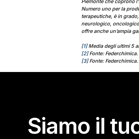
Piemonte che coprono l’in
Numero uno per la produ
terapeutiche, è in grado,
neurologico, oncologico,
offre anche un’ampia gam
[1]
Media degli ultimi 5 a
[2]
Fonte: Federchimica.
[3]
Fonte: Federchimica.
Siamo il tu