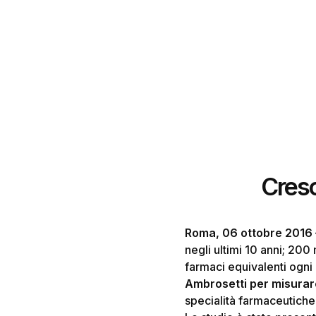
Cresc
Roma, 06 ottobre
2016
negli ultimi 10 anni; 200
farmaci equivalenti ogni 
Hit enter to search or ESC to close
Ambrosetti
per misurar
specialità farmaceutiche