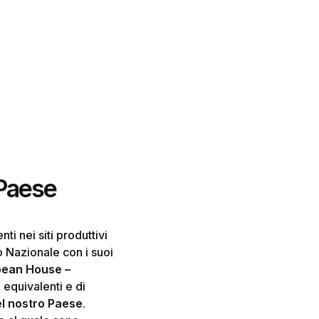
 Paese
ti nei siti produttivi
io Nazionale con i suoi
pean House –
 equivalenti e di
nel nostro Paese
.