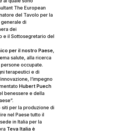
e al quale sono
sultant The European
inatore del Tavolo per la
 generale di
mera dei
 e il Sottosegretario del
mico per il nostro Paese
,
stema salute, alla ricerca
le persone occupate.
ni terapeutici e di
 l’innovazione, l’impegno
ommentato
Hubert Puech
del benessere e della
Paese”.
siti per la produzione di
ire nel Paese tutto il
ede in Italia per la
lora
Teva Italia è