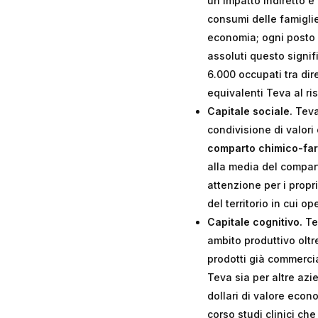
un impatto indiretto e 
consumi delle famiglie
economia; ogni posto di
assoluti questo signif
6.000 occupati tra diret
equivalenti Teva al ri
Capitale sociale.
Teva 
condivisione di valori 
comparto chimico-fa
alla media del compar
attenzione per i propr
del territorio in cui o
Capitale cognitivo.
Tev
ambito produttivo oltr
prodotti già commercial
Teva sia per altre azie
dollari di valore econo
corso studi clinici che