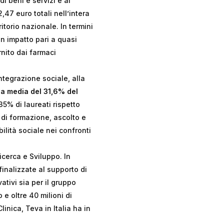
di beni e servizi e ai
,47 euro totali nell’intera
ritorio nazionale. In termini
n impatto pari a quasi
ornito dai farmaci
ntegrazione sociale, alla
la media del 31,6% del
 35% di laureati rispetto
à di formazione, ascolto e
ilità sociale nei confronti
icerca e Sviluppo. In
finalizzate al supporto di
vativi sia per il gruppo
 e oltre 40 milioni di
inica, Teva in Italia ha in