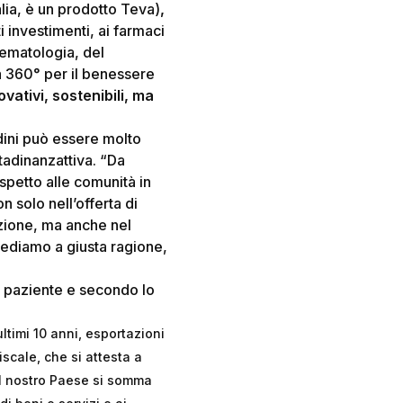
alia, è un prodotto Teva)
,
i investimenti, ai farmaci
-ematologia, del
a 360° per il benessere
vativi, sostenibili, ma
adini può essere molto
ttadinanzattiva. “Da
spetto alle comunità in
 solo nell’offerta di
azione, ma anche nel
crediamo a giusta ragione,
 il paziente e secondo lo
ultimi 10 anni, esportazioni
iscale, che si attesta a
del nostro Paese si somma