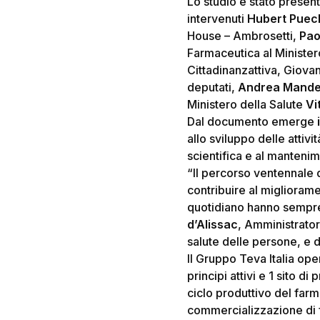
Lo studio è stato presen
intervenuti
Hubert Puech
House – Ambrosetti,
Pao
Farmaceutica al Ministe
Cittadinanzattiva, Giov
deputati,
Andrea Mandel
Ministero della Salute
Vi
Dal documento emerge
allo sviluppo delle attivi
scientifica e al manteni
“Il percorso ventennale d
contribuire al migliorame
quotidiano hanno sempre
d’Alissac
, Amministrator
salute delle persone, e d
Il Gruppo Teva Italia ope
principi attivi e 1 sito d
ciclo produttivo del farm
commercializzazione di f