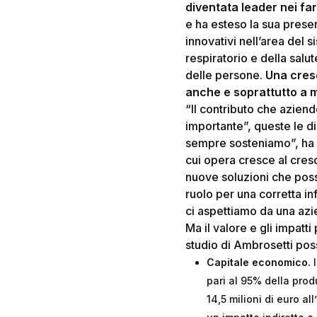
diventata leader nei fa
e ha esteso la sua presen
innovativi nell’area del 
respiratorio e della sal
delle persone.
Una cresc
anche e soprattutto a m
“Il contributo che aziend
importante”, queste le di
sempre sosteniamo”, ha c
cui opera cresce al cres
nuove soluzioni che poss
ruolo per una corretta in
ci aspettiamo da una az
Ma il valore e gli impatti
studio di Ambrosetti pos
Capitale economico.
I
pari al 95% della prod
14,5 milioni di euro all