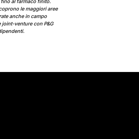
fino al farmaco finito.
coprono le maggiori aree
mirate anche in campo
te joint-venture con P&G
dipendenti.