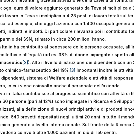
indotto rilevante, grazie all’attivazione della catena di fornitura 
: ogni euro di valore aggiunto generato da Teva si moltiplica a 2
 lavoro in Teva si moltiplica a 4,28 posti di lavoro totali sul ter
ica, ad esempio, che oggi l’azienda con 1.400 occupati genera u
ti, indiretti e indotti. Di particolare rilevanza poi il contributo f
sparmio del SSN, stimato in circa 200 milioni l’anno.
Italia ha contribuito al benessere delle persone occupate, all’i
collettivi e all’equità (ad es.
38% di donne impiegate rispetto al
rmaceutico
[2]
). Alto il livello di istruzione dei dipendenti con un
to chimico-farmaceutico del 19%.
[3]
Importanti inoltre le attivit
i dipendenti, sistema di Welfare aziendale e attività di responsab
pera, in cui viene coinvolto anche il personale dell’azienda.
a in Italia contribuisce al progresso scientifico con attività di R
e 60 persone (pari al 12%) sono impiegate in Ricerca e Sviluppo 
izzati, alla definizione di nuovi principi attivi e di prodotti inno
nde: 640 brevetti depositati negli ultimi 20 anni in tutto il mondo
mico generato a livello internazionale. Sul fronte della Ricerca Cl
 vedono coinvolti oltre 1.000 pazienti in più di 150 centri.