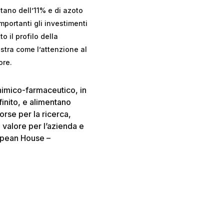
tano dell’11% e di azoto
mportanti gli investimenti
o il profilo della
ostra come l’attenzione al
ore.
chimico-farmaceutico, in
finito, e alimentano
orse per la ricerca,
 valore per l’azienda e
opean House –