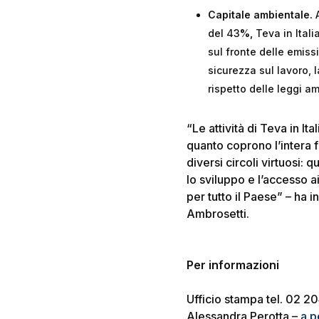
Capitale ambientale.
A
del 43
%,
Teva in Itali
sul fronte delle emissi
sicurezza sul lavoro, 
rispetto delle leggi am
“Le attività di Teva in I
quanto coprono l’intera f
diversi circoli virtuosi:
lo sviluppo e l’accesso a
per tutto il Paese” – ha 
Ambrosetti.
Per informazioni
Ufficio stampa tel. 02 2
Alessandra Perotta –
a.p