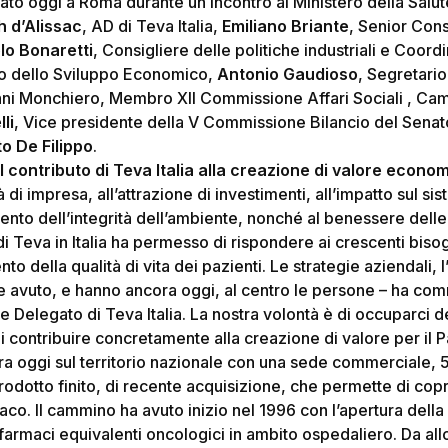
tato oggi a Roma durante un incontro al Ministero della Salut
 d’Alissac
, AD di Teva Italia,
Emiliano Briante
, Senior Con
lo Bonaretti
, Consigliere delle politiche industriali e Coord
ro dello Sviluppo Economico,
Antonio Gaudioso
, Segretario
anni Monchiero, Membro XII Commissione Affari Sociali , Ca
li
, Vice presidente della V Commissione Bilancio del Senato
to De Filippo
.
il contributo di Teva Italia alla creazione di valore econo
tà di impresa, all’attrazione di investimenti, all’impatto sul si
mento dell’integrità dell’ambiente, nonché al benessere del
i Teva in Italia ha permesso di rispondere ai crescenti bisog
nto della qualità di vita dei pazienti. Le strategie aziendali,
 avuto, e hanno ancora oggi, al centro le persone – ha c
e Delegato di Teva Italia. La nostra volontà è di occuparci 
i contribuire concretamente alla creazione di valore per il 
ra oggi sul territorio nazionale con una sede commerciale, 5 
i prodotto finito, di recente acquisizione, che permette di copr
aco. Il cammino ha avuto inizio nel 1996 con l’apertura della s
armaci equivalenti oncologici in ambito ospedaliero. Da al