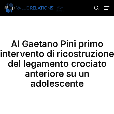
Skip
Menu
Men
to
search
main
content
Al Gaetano Pini primo
intervento di ricostruzione
del legamento crociato
anteriore su un
adolescente