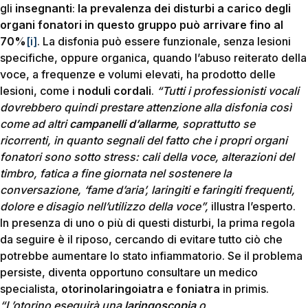
gli
insegnanti
:
la prevalenza dei disturbi a carico degli
organi fonatori in questo gruppo può arrivare fino al
70%
[i]
. La disfonia può essere funzionale, senza lesioni
specifiche, oppure organica, quando l’abuso reiterato della
voce, a frequenze e volumi elevati, ha prodotto delle
lesioni, come i
noduli cordali
.
“Tutti i professionisti vocali
dovrebbero quindi prestare attenzione alla disfonia così
come ad altri
campanelli d’allarme
, soprattutto se
ricorrenti, in quanto segnali del fatto che i propri organi
fonatori sono sotto stress: cali della voce, alterazioni del
timbro, fatica a fine giornata nel sostenere la
conversazione, ‘fame d’aria’, laringiti e faringiti frequenti,
dolore e disagio nell’utilizzo della voce”,
illustra l’esperto.
In presenza di uno o più di questi disturbi, la prima regola
da seguire è il riposo, cercando di evitare tutto ciò che
potrebbe aumentare lo stato infiammatorio. Se il problema
persiste, diventa opportuno consultare un medico
specialista,
otorinolaringoiatra
e
foniatra
in primis.
“L’otorino eseguirà una
laringoscopia
o