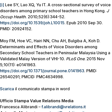
[i]
Lee SY, Lao XQ, Yu IT. A cross-sectional survey of voice
disorders among primary school teachers in Hong Kong.
J
Occup Health
. 2010;52(6):344-52.
https://doi.org/10.1539/joh.L10015
. Epub 2010 Sep 30.
PMID: 20924152.
Moy FM, Hoe VC, Hairi NN, Chu AH, Bulgiba A, Koh D.
Determinants and Effects of Voice Disorders among
Secondary School Teachers in Peninsular Malaysia Using a
Validated Malay Version of VHI-10.
PLoS One
. 2015 Nov
5;10(11): e0141963.
https://doi.org/10.1371/journal.pone.0141963
. PMID:
26540291; PMCID: PMC4634998.
Scarica
il comunicato stampa in word
Ufficio Stampa Value Relations Media
Francesca Alibrandi –
f.alibrandi@vrelations.it