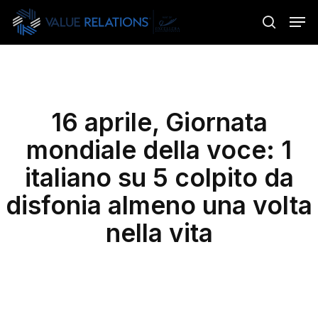
Skip
Menu
Men
to
search
main
content
16 aprile, Giornata
mondiale della voce: 1
italiano su 5 colpito da
disfonia almeno una volta
nella vita