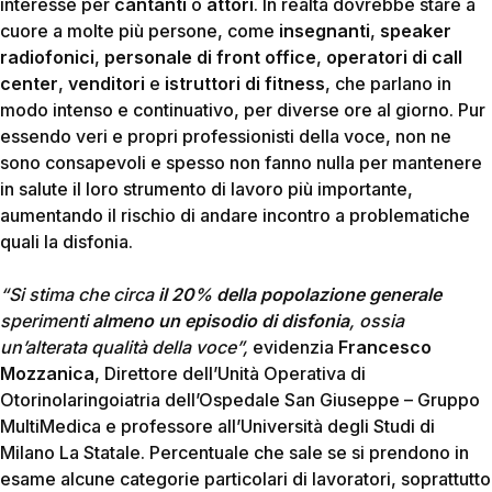
interesse per
cantanti
o
attori
. In realtà dovrebbe stare a
cuore a molte più persone, come
insegnanti
,
speaker
radiofonici
,
personale di front office
,
operatori di call
center
,
venditori
e
istruttori di fitness
, che parlano in
modo intenso e continuativo, per diverse ore al giorno. Pur
essendo veri e propri professionisti della voce, non ne
sono consapevoli e spesso non fanno nulla per mantenere
in salute il loro strumento di lavoro più importante,
aumentando il rischio di andare incontro a problematiche
quali la disfonia.
“Si stima che circa
il 20% della popolazione generale
sperimenti
almeno un episodio di disfonia
, ossia
un’alterata qualità della voce”,
evidenzia
Francesco
Mozzanica
, Direttore dell’Unità Operativa di
Otorinolaringoiatria dell’Ospedale San Giuseppe – Gruppo
MultiMedica e professore all’Università degli Studi di
Milano La Statale. Percentuale che sale se si prendono in
esame alcune categorie particolari di lavoratori, soprattutto