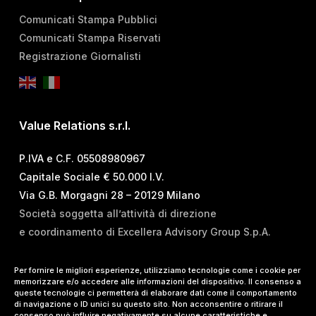
Comunicati Stampa Pubblici
Comunicati Stampa Riservati
Registrazione Giornalisti
Value Relations s.r.l.
P.IVA e C.F. 05508980967
Capitale Sociale € 50.000 I.V.
Via G.B. Morgagni 28 – 20129 Milano
Società soggetta all’attività di direzione
e coordinamento di Excellera Advisory Group S.p.A.
T.
+39 02 84 99 02 01
Per fornire le migliori esperienze, utilizziamo tecnologie come i cookie per
memorizzare e/o accedere alle informazioni del dispositivo. Il consenso a
E.
info@vrelations.it
queste tecnologie ci permetterà di elaborare dati come il comportamento
di navigazione o ID unici su questo sito. Non acconsentire o ritirare il
consenso può influire negativamente su alcune caratteristiche e