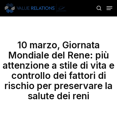
Skip
Menu
Men
to
search
main
content
10 marzo, Giornata
Mondiale del Rene: più
attenzione a stile di vita e
controllo dei fattori di
rischio per preservare la
salute dei reni