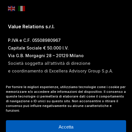
Value Relations s.r.l.
P.IVA e C.F. 05508980967
Capitale Sociale € 50.000 I.V.
Via G.B. Morgagni 28 – 20129 Milano
Società soggetta all’attività di direzione
e coordinamento di Excellera Advisory Group S.p.A.
T.
+39 02 84 99 02 01
Per fornire le migliori esperienze, utilizziamo tecnologie come i cookie per
memorizzare e/o accedere alle informazioni del dispositivo. Il consenso a
E.
info@vrelations.it
queste tecnologie ci permetterà di elaborare dati come il comportamento
di navigazione o ID unici su questo sito. Non acconsentire o ritirare il
consenso può influire negativamente su alcune caratteristiche e
Termini d’uso
|
Privacy Policy
|
Cookie Policy
|
funzioni.
Lavora con noi
Accetta