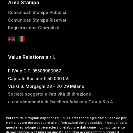
Area Stampa
Comunicati Stampa Pubblici
Comunicati Stampa Riservati
Registrazione Giornalisti
Value Relations s.r.l.
P.IVA e C.F. 05508980967
Capitale Sociale € 50.000 I.V.
Via G.B. Morgagni 28 – 20129 Milano
Società soggetta all’attività di direzione
e coordinamento di Excellera Advisory Group S.p.A.
T.
+39 02 84 99 02 01
Per fornire le migliori esperienze, utilizziamo tecnologie come i cookie per
memorizzare e/o accedere alle informazioni del dispositivo. Il consenso a
E.
info@vrelations.it
queste tecnologie ci permetterà di elaborare dati come il comportamento
di navigazione o ID unici su questo sito. Non acconsentire o ritirare il