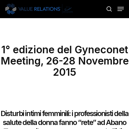
Skip
Menu
Men
to
search
main
content
1° edizione del Gyneconet
Meeting, 26-28 Novembre
2015
Disturbi intimi femminili: i professionisti della
salute della donna fanno “rete” ad Abano