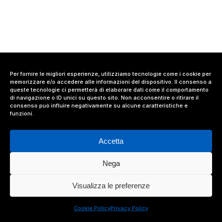
Per fornire le migliori esperienze, utilizziamo tecnologie come i cookie per
memorizzare e/o accedere alle informazioni del dispositivo. Il consenso a
queste tecnologie ci permetterà di elaborare dati come il comportamento
di navigazione o ID unici su questo sito. Non acconsentire o ritirare il
consenso può influire negativamente su alcune caratteristiche e
funzioni.
Accetta
Nega
© 2024 Value Relations Srl, All Rights Reserved.
Visualizza le preferenze
facebook
linkedin
instagram
Cookie Policy
Privacy Policy