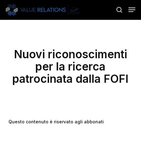
Skip
Menu
Men
to
search
main
content
Nuovi riconoscimenti
per la ricerca
patrocinata dalla FOFI
Questo contenuto è riservato agli abbonati