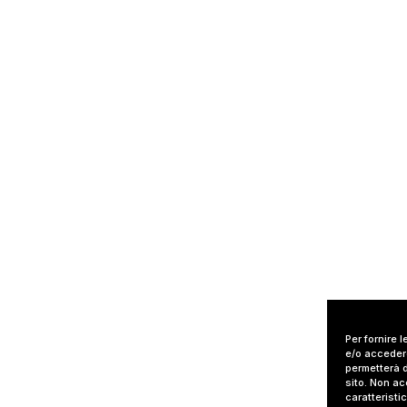
Per fornire 
e/o accedere
permetterà d
sito. Non ac
caratteristi