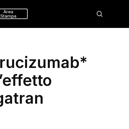
Menu
Area
search
Stampa
darucizumab*
’effetto
gatran