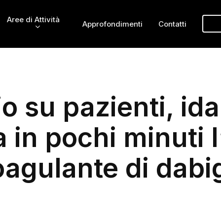
Aree di Attività
Approfondimenti
Contatti
io su pazienti, i
a in pochi minuti l
oagulante di dabi