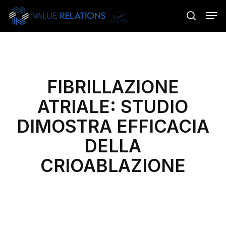
Skip
Menu
Men
to
search
main
content
FIBRILLAZIONE
ATRIALE: STUDIO
DIMOSTRA EFFICACIA
DELLA
CRIOABLAZIONE