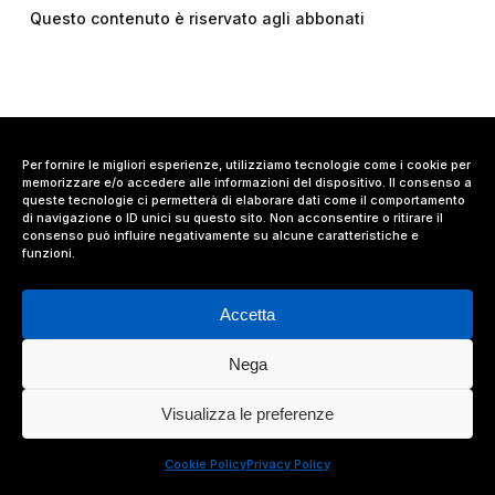
Questo contenuto è riservato agli abbonati
Per fornire le migliori esperienze, utilizziamo tecnologie come i cookie per
memorizzare e/o accedere alle informazioni del dispositivo. Il consenso a
queste tecnologie ci permetterà di elaborare dati come il comportamento
di navigazione o ID unici su questo sito. Non acconsentire o ritirare il
consenso può influire negativamente su alcune caratteristiche e
funzioni.
Accetta
Nega
© 2024 Value Relations Srl, All Rights Reserved.
Visualizza le preferenze
facebook
linkedin
instagram
Cookie Policy
Privacy Policy