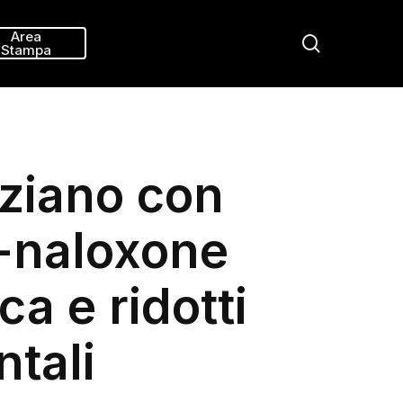
Menu
Area
search
Stampa
nziano con
-naloxone
a e ridotti
tali