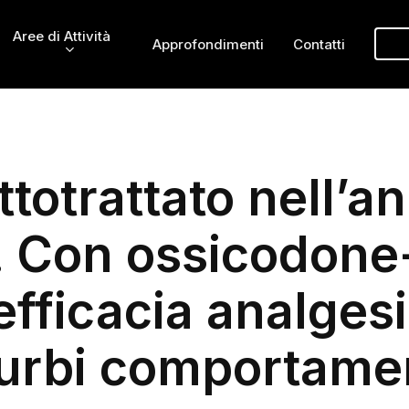
Aree di Attività
Approfondimenti
Contatti
ttotrattato nell’a
 Con ossicodone
fficacia analgesic
turbi comportamen