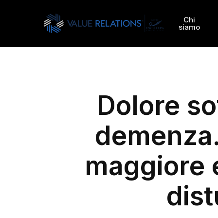
Skip
to
Chi
siamo
main
content
Dolore so
Hit enter to search or ESC to close
demenza.
maggiore e
dis