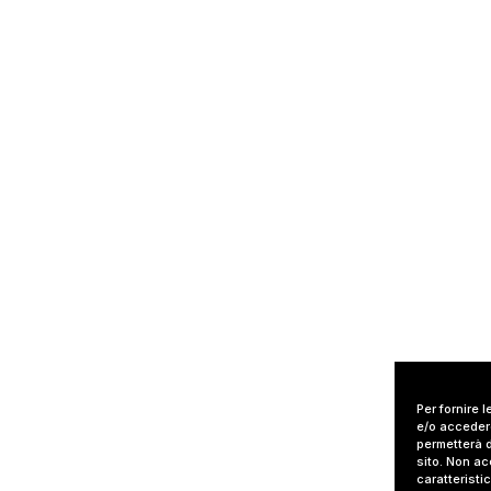
Per fornire 
e/o accedere
permetterà d
sito. Non ac
caratteristi