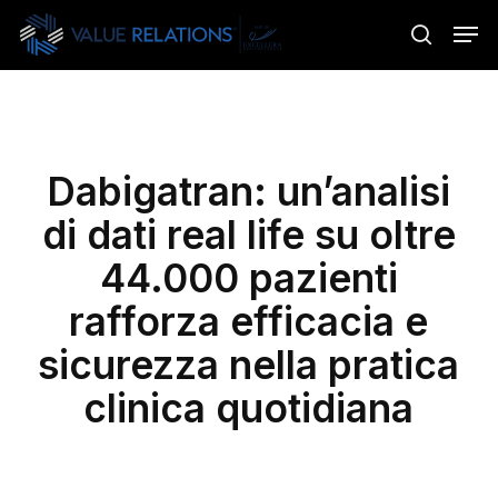
Skip
Menu
Men
to
search
main
content
Dabigatran: un’analisi
di dati real life su oltre
44.000 pazienti
rafforza efficacia e
sicurezza nella pratica
clinica quotidiana