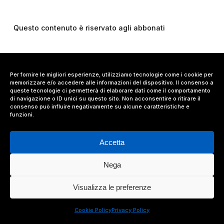
Questo contenuto è riservato agli abbonati
Per fornire le migliori esperienze, utilizziamo tecnologie come i cookie per
memorizzare e/o accedere alle informazioni del dispositivo. Il consenso a
queste tecnologie ci permetterà di elaborare dati come il comportamento
di navigazione o ID unici su questo sito. Non acconsentire o ritirare il
consenso può influire negativamente su alcune caratteristiche e
funzioni.
Accetta
Nega
© 2024 Value Relations Srl, All Rights Reserved.
Visualizza le preferenze
facebook
linkedin
instagram
Cookie Policy
Privacy Policy