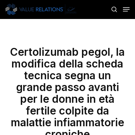
Skip
Menu
Men
to
search
main
content
Certolizumab pegol, la
modifica della scheda
tecnica segna un
grande passo avanti
per le donne in età
fertile colpite da
malattie infiammatorie
croniche