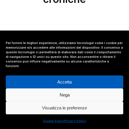
Questo contenuto è riservato agli abbonati
Per fornire le migliori esperienze, utilizziamo tecnologie come i cookie per
memorizzare e/o accedere alle informazioni del dispositivo. Il consenso a
queste tecnologie ci permetterà di elaborare dati come il comportamento
di navigazione o ID unici su questo sito. Non acconsentire o ritirare il
consenso può influire negativamente su alcune caratteristiche e
funzioni.
Accetta
Nega
© 2024 Value Relations Srl, All Rights Reserved.
Visualizza le preferenze
facebook
linkedin
instagram
Cookie Policy
Privacy Policy