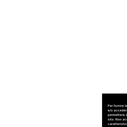
Per fornire 
e/o accedere
permetterà d
sito. Non ac
caratteristi