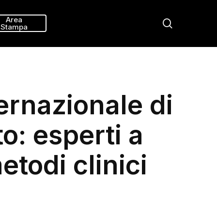
Menu
Area
search
Stampa
ernazionale di
o: esperti a
todi clinici